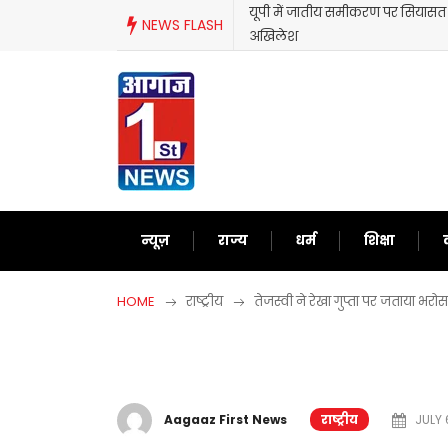
Skip
ें जातीय समीकरण पर सियासत तेज,ब्राह्मणों के लिए आपस में भिड़े मायावती और
NEWS FLASH
to
ेश
content
न्यूज़
राज्य
धर्म
शिक्षा
HOME
राष्ट्रीय
तेजस्वी ने रेखा गुप्ता पर जताया भ
Aagaaz First News
राष्ट्रीय
JULY 