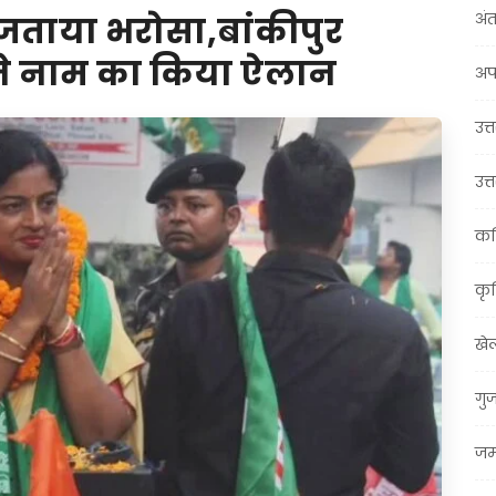
अंत
पर जताया भरोसा,बांकीपुर
ने नाम का किया ऐलान
अप
उत्त
उत्
कर
कृ
खे
गु
जम्