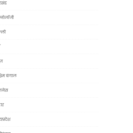
रखंड
क्नोलॉजी
्ली
ूज़
चिम बंगाल
ज़नेस
हार
यप्रदेश