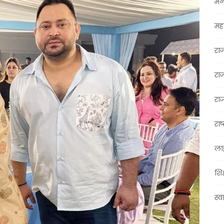
मन
महा
रा
रा
राज
राष्
ला
शिक
स्व