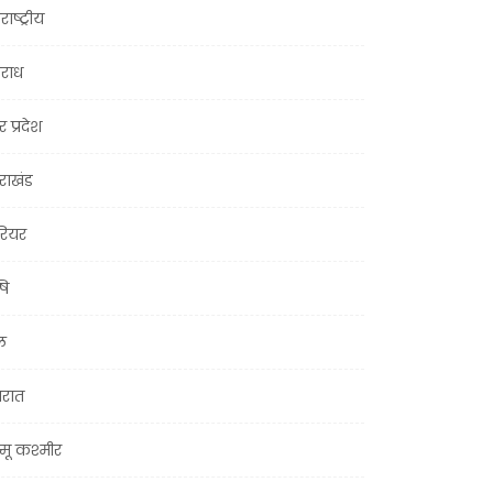
राष्ट्रीय
राध
र प्रदेश
तराखंड
ियर
षि
ल
जरात
मू कश्मीर