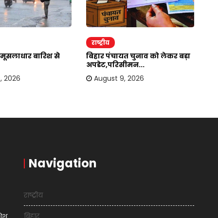
राष्ट्रीय
र
मूसलाधार बारिश से
बिहार पंचायत चुनाव को लेकर बड़ा
यू
अपडेट,परिसीमन...
सि
, 2026
August 9, 2026
Navigation
राष्ट्रीय
बिहार
शिश