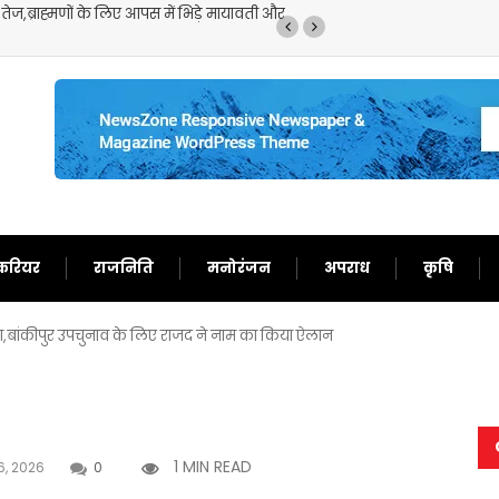
मॉनसून की मूसलाधार बारिश से लोग हुए परेशान,इन राज्यों के लिए भारी बारिश का
जारी
करियर
राजनिति
मनोरंजन
अपराध
कृषि
रोसा,बांकीपुर उपचुनाव के लिए राजद ने नाम का किया ऐलान
1 MIN READ
6, 2026
0