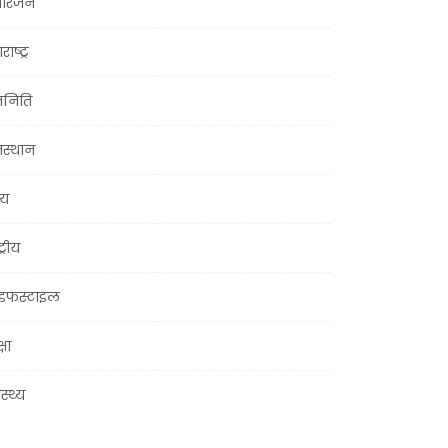
ोरंजन
राष्ट्र
जनिति
जस्थान
्य
ट्रीय
इफस्टाइल
्षा
ास्थ्य