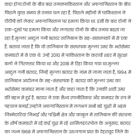
कड़ा होगा.दोनों के बीच बढ़ा तनावपाकिस्तान और अफगानिस्तान के बीच
पिछले कुछ समय से तनाव चल रहा है. पिछले महीनों में पाकिस्तान ने
टीटीपी को लेकर अफगानिस्तान पर हमला किया था. इसी के बाद दोनों ने
एक-दूसरे पर हमला किया और लगातार दोनों के बीच तनाव बढ़ता जा
रहा है.मुल्ला अब्दुल गनी बरादर तालिबान के सह-संस्थापकों में से एक
हैं. बताया जाता है कि वो तालिबान के संस्थापक मुल्ला उमर के भरोसेमंद
कमांडरों में से एक थे. उन्हें 2010 में पाकिस्तान के कराची शहर में सुरक्षा
बलों ने गिरफ्तार किया था और 2018 में रिहा किया गया था.मुल्ला
अब्दुल गनी बरादर, जिन्हें मुल्ला बरादर के नाम से जाना जाता है, 1994 में
तालिबान आंदोलन के सह-संस्थापक हैं. बरादर को मुल्ला उमर का
भरोसेमंद कमांडर माना जाता है और कहा जाता है कि उनकी शादी उमर
की बहन से हुई है. बरादर ने एक सैन्य रणनीतिकार और कमांडर के रूप में
पहचान बनाई.उन्होंने अफगानिस्तान में लगभग सभी बड़े युद्धों में अहम
जिम्मेदारियां निभाईं और पश्चिमी क्षेत्र और काबुल में तालिबान की संरचना
के शीर्ष कमांडरों में रहे.कई युद्ध में रहे शामिलइंटरपोल के अनुसार, बरादर
का जन्म 1968 में अफगानिस्तान के उरुजगान प्रांत के देहरावूद जिले के