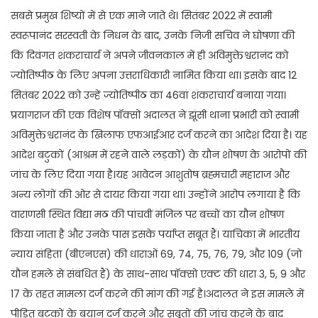
सबसे प्रमुख शिष्यों में से एक माने जाते थे। सितंबर 2022 में स्वामी
स्वरूपानंद सरस्वती के निधन के बाद, उनके निजी सचिव ने घोषणा की
कि दिवंगत शंकराचार्य ने अपने जीवनकाल में ही अविमुक्तेश्वरानंद को
ज्योतिष्पीठ के लिए अपना उत्तराधिकारी नामित किया था। इसके बाद 12
सितंबर 2022 को उन्हें ज्योतिष्पीठ का 46वां शंकराचार्य बनाया गया।
प्रयागराज की एक विशेष पॉक्सो अदालत ने झूंसी थाना प्रभारी को स्वामी
अविमुक्तेश्वरानंद के खिलाफ एफआईआर दर्ज करने का आदेश दिया है। यह
आदेश बटुकों (आश्रम में रहने वाले लड़कों) के यौन शोषण के आरोपों की
जांच के लिए दिया गया है।यह आवेदन आशुतोष ब्रह्मचारी महाराज और
अन्य लोगों की ओर से दायर किया गया था। उन्होंने आरोप लगाया है कि
वाराणसी स्थित विद्या मठ की पांचवीं मंजिल पर बच्चों का यौन शोषण
किया जाता है और उनके पास इसके पर्याप्त सबूत हैं। याचिका में भारतीय
न्याय संहिता (बीएनएस) की धाराओं 69, 74, 75, 76, 79, और 109 (जो
यौन हमले से संबंधित हैं) के साथ-साथ पॉक्सो एक्ट की धारा 3, 5, 9 और
17 के तहत मामला दर्ज करने की मांग की गई है।अदालत ने इस मामले में
पीड़ित बटुकों के बयान दर्ज करने और सबूतों की जांच करने के बाद