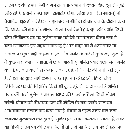
सीएम पद की शपथ लेंगी 4 बजे राज्यपाल आचार्य देवव्रत देहरादून से मुंबई
लौट रहे हैं. 5 बजे शपथ ग्रहण समारोह होगा. लोक भवन (राजभवन) में
तैयारियां शुरू हो गई हैं.छगन भुजबल ने मीडिया से बातचीत के दौरान कहा
कि MLAs की राय और मौजूदा हालात को देखते हुए, ग्रुप लीडर और डिप्टी
चीफ मिनिस्टर का पद सुनेत्रा पवार को देने का फैसला किया गया है.
चीफ मिनिस्टर पूरा सहयोग कर रहे हैं.आगे कहा कि मैं शरद पवार के
सवाल पर कुछ नहीं कहना चाहता. मैंने मर्जर के बारे में कुछ नहीं सुना है.
मैं कुछ नहीं कहना चाहता. मैं छोटा आदमी हूं. अजित पवार NCP नेता मर्जर
के मुद्दे पर बात करने से लगातार बच रहे हैं. मैंने मर्जर की चर्चा नहीं सुनी
है, मैं इस पर कुछ नहीं कहना चाहता हूं. ग्रुप लीडर और डिप्टी चीफ
मिनिस्टर पद की नियुक्ति किसी भी दूसरे मुद्दे से ज़्यादा ज़रूरी है.अजित
पवार की पत्नी सुनेत्रा पवार महाराष्ट्र की पहली महिला डिप्टी सीएम
बनेंगी. दोपहर को विधायक दल की मीटिंग के बाद उनके नाम का
आधिकारिक ऐलान कर दिया गया है. बैठक से पहले उनसे कई नेता
लगातार मुलाकात कर चुके हैं. सुनेत्रा इस समय राज्यसभा सांसद हैं, अगर
वह डिप्टी सीएम पद की शपथ लेती हैं तो उन्हें पहले सांसद पद से इस्तीफा