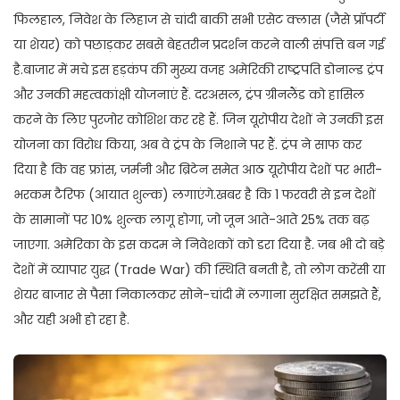
फिलहाल, निवेश के लिहाज से चांदी बाकी सभी एसेट क्लास (जैसे प्रॉपर्टी
या शेयर) को पछाड़कर सबसे बेहतरीन प्रदर्शन करने वाली संपत्ति बन गई
है.बाजार में मचे इस हड़कंप की मुख्य वजह अमेरिकी राष्ट्रपति डोनाल्ड ट्रंप
और उनकी महत्वकांक्षी योजनाएं हैं. दरअसल, ट्रंप ग्रीनलैंड को हासिल
करने के लिए पुरजोर कोशिश कर रहे हैं. जिन यूरोपीय देशों ने उनकी इस
योजना का विरोध किया, अब वे ट्रंप के निशाने पर हैं. ट्रंप ने साफ कर
दिया है कि वह फ्रांस, जर्मनी और ब्रिटेन समेत आठ यूरोपीय देशों पर भारी-
भरकम टैरिफ (आयात शुल्क) लगाएंगे.खबर है कि 1 फरवरी से इन देशों
के सामानों पर 10% शुल्क लागू होगा, जो जून आते-आते 25% तक बढ़
जाएगा. अमेरिका के इस कदम ने निवेशकों को डरा दिया है. जब भी दो बड़े
देशों में व्यापार युद्ध (Trade War) की स्थिति बनती है, तो लोग करेंसी या
शेयर बाजार से पैसा निकालकर सोने-चांदी में लगाना सुरक्षित समझते हैं,
और यही अभी हो रहा है.