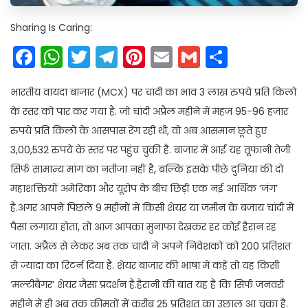
Sharing Is Caring:
Facebook
WhatsApp
Twitter
Telegram
Pinterest
Email
Gmail
Share
भारतीय वायदा बाजार (MCX) पर चांदी का भाव 3 लाख रुपये प्रति किलो
के स्तर को पार कर गया है. जो चांदी अप्रैल महीने में महज 95-96 हजार
रुपये प्रति किलो के आसपास रेंग रही थी, वो अब आसमान छूते हुए
3,00,532 रुपये के स्तर पर पहुंच चुकी है. बाजार में आई यह तूफानी तेजी
सिर्फ सामान्य मांग का नतीजा नहीं है, बल्कि इसके पीछे दुनिया की दो
महाशक्तियों अमेरिका और यूरोप के बीच छिड़ी एक नई आर्थिक ‘जंग’
है.अगर आपने पिछले 9 महीनों में किसी शेयर या जमीन के बजाय चांदी में
पैसा लगाया होता, तो आज आपका मुनाफा देखकर हर कोई हैरान रह
जाता. अप्रैल से लेकर अब तक चांदी ने अपने निवेशकों को 200 प्रतिशत
से ज्यादा का रिटर्न दिया है. शेयर बाजार की भाषा में कहें तो यह किसी
‘मल्टीबैगर’ शेयर जैसा प्रदर्शन है.हैरानी की बात यह है कि सिर्फ जनवरी
महीने में ही अब तक कीमतों में करीब 25 प्रतिशत का उछाल आ चुका है.