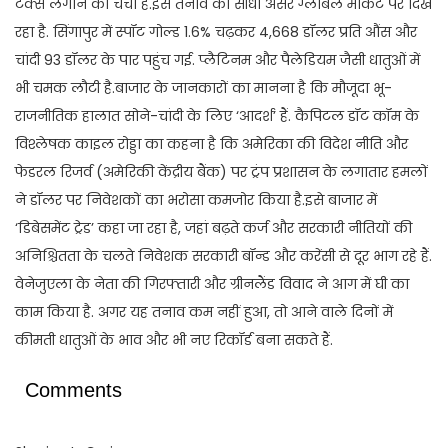
टैक्स लगाने की चर्चा है.इस तनाव का सीधा असर ग्लोबल मार्केट पर दिख
रहा है. सिंगापुर में स्पॉट गोल्ड 1.6% चढ़कर 4,668 डॉलर प्रति औंस और
चांदी 93 डॉलर के पार पहुंच गई. प्लैटिनम और पैलेडियम जैसी धातुओं में
भी चमक लौटी है.बाजार के जानकारों का मानना है कि मौजूदा भू-
राजनीतिक हालात सोने-चांदी के लिए ‘आदर्श’ हैं. कैपिटल डॉट कॉम के
विश्लेषक काइल रोड्डा का कहना है कि अमेरिका की विदेश नीति और
फेडरल रिजर्व (अमेरिकी केंद्रीय बैंक) पर ट्रंप प्रशासन के लगातार हमलों
ने डॉलर पर निवेशकों का भरोसा कमजोर किया है.इसे बाजार में
‘डिबेसमेंट ट्रेड’ कहा जा रहा है, जहां बढ़ते कर्ज और सरकारी नीतियों की
अनिश्चितता के चलते निवेशक सरकारी बॉन्ड और करेंसी से दूर भाग रहे हैं.
वेनेजुएला के नेता की गिरफ्तारी और ग्रीनलैंड विवाद ने आग में घी का
काम किया है. अगर यह तनाव कम नहीं हुआ, तो आने वाले दिनों में
कीमती धातुओं के भाव और भी नए रिकॉर्ड बना सकते हैं.
Comments