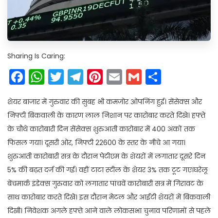
Sharing Is Caring:
Facebook
WhatsApp
Twitter
Telegram
Pinterest
Email
Gmail
Share
शेयर बाजार में गुरुवार की सुबह भी कमजोर ओपनिंग हुई। सेंसेक्स और
निफ्टी बिकवाली के कारण लाल निशान पर कारोबार करते दिखे। हफ्ते
के चौथे कारोबारी दिन सेंसेक्स शुरुआती कारोबार में 400 अंकों तक
फिसल गया। दूसरी ओर, निफ्टी 22600 के स्तर के नीचे आ गया।
शुरुआती कारोबारी सत्र के दौरान पेटीएम के शेयरों में लगातार दूसरे दिन
5% की बढ़त दर्ज की गई। वहीं टाटा स्टील के शेयर 3% तक टूट गए।घरेलू
बेंचमार्क इंडेक्स गुरुवार को लगातार पांचवें कारोबारी सत्र में गिरावट के
साथ कारोबार करते दिखे। इस दौरान मेटल और आईटी शेयरों में बिकवाली
दिखी। निवेशक अगले हफ्ते आने वाले लोकसभा चुनाव परिणामों से पहले