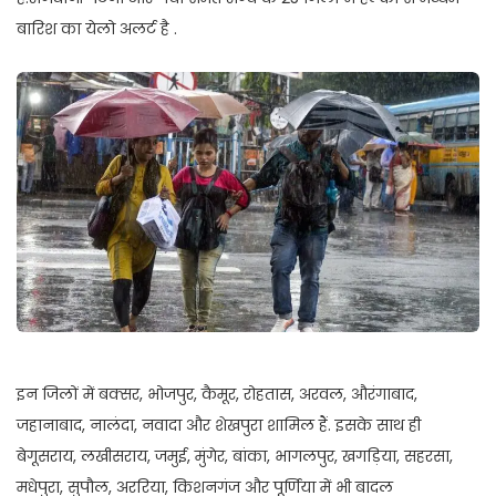
बारिश का येलो अलर्ट है .
इन जिलों में बक्सर, भोजपुर, कैमूर, रोहतास, अरवल, औरंगाबाद,
जहानाबाद, नालंदा, नवादा और शेखपुरा शामिल हैं. इसके साथ ही
बेगूसराय, लखीसराय, जमुई, मुंगेर, बांका, भागलपुर, खगड़िया, सहरसा,
मधेपुरा, सुपौल, अररिया, किशनगंज और पूर्णिया में भी बादल