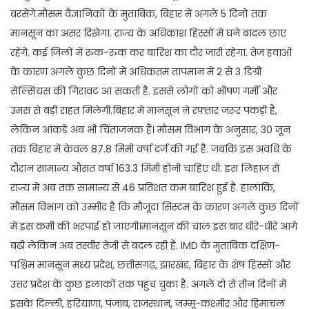
बरसेंगे.मौसम वैज्ञानिकों के मुताबिक, बिहार में अगले 5 दिनों तक
मानसून का असर दिखेगा. राज्य के अधिकांश हिस्सों में घने बादल छाए
रहेंगे. कई जिलों में रुक-रुक कर बारिश का दौर जारी रहेगा. तेज हवाओं
के कारण अगले कुछ दिनों में अधिकतम तापमान में 2 से 3 डिग्री
सेल्सियस की गिरावट आ सकती है. इससे लोगों को भीषण गर्मी और
उमस से बड़ी राहत मिलेगी.बिहार में मानसून ने रफ्तार जरूर पकड़ी है,
लेकिन आंकड़े अब भी चिंताजनक हैं। मौसम विभाग के अनुसार, 30 जून
तक बिहार में केवल 87.8 मिमी वर्षा दर्ज की गई है. जबकि इस अवधि के
दौरान सामान्य औसत वर्षा 163.3 मिमी होनी चाहिए थी. इस लिहाज से
राज्य में अब तक सामान्य से 46 प्रतिशत कम बारिश हुई है. हालांकि,
मौसम विभाग को उम्मीद है कि मौजूदा सिस्टम के कारण अगले कुछ दिनों
में इस कमी की भरपाई हो जाएगी।मानसून की चाल इस बार धीरे-धीरे आगे
बढ़ी लेकिन अब तस्वीर तेजी से बदल रही है. IMD के मुताबिक दक्षिण-
पश्चिम मानसून मध्य प्रदेश, छत्तीसगढ़, झारखंड, बिहार के शेष हिस्सों और
उत्तर प्रदेश के कुछ इलाकों तक पहुंच चुका है. अगले दो से तीन दिनों में
इसके दिल्ली, हरियाणा, पंजाब, राजस्थान, जम्मू-कश्मीर और हिमाचल