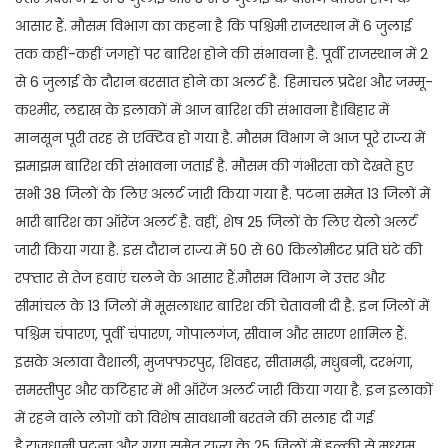
आसार हैं. मौसम विभाग का कहना है कि पश्चिमी राजस्थान में 6 जुलाई
तक कहीं-कहीं जगहों पर बारिश होने की संभावना है. पूर्वी राजस्थान में 2
से 6 जुलाई के दौरान बरसात होने का अलर्ट है. हिमाचल प्रदेश और जम्मू-
कश्मीर, लद्दाख के इलाकों में आज बारिश की संभावना है।बिहार में
मानसून पूरी तरह से एक्टिव हो गया है. मौसम विभाग ने आज पूरे राज्य में
झमाझम बारिश की संभावना जताई है. मौसम की गंभीरता को देखते हुए
सभी 38 जिलों के लिए अलर्ट जारी किया गया है. पटना समेत 13 जिलों में
भारी बारिश का ऑरेंज अलर्ट है. वहीं, शेष 25 जिलों के लिए येलो अलर्ट
जारी किया गया है. इस दौरान राज्य में 50 से 60 किलोमीटर प्रति घंटे की
रफ्तार से तेज हवाएं चलने के आसार हैं.मौसम विभाग ने उत्तर और
सीमांचल के 13 जिलों में मूसलाधार बारिश की चेतावनी दी है. इन जिलों में
पश्चिम चंपारण, पूर्वी चंपारण, गोपालगंज, सीवान और सारण शामिल हैं.
इसके अलावा वैशाली, मुजफ्फरपुर, शिवहर, सीतामढ़ी, मधुबनी, दरभंगा,
समस्तीपुर और कटिहार में भी ऑरेंज अलर्ट जारी किया गया है. इन इलाकों
में रहने वाले लोगों को विशेष सावधानी बरतने की सलाह दी गई
है.राजधानी पटना और गया समेत राज्य के 25 जिलों में हल्की से मध्यम