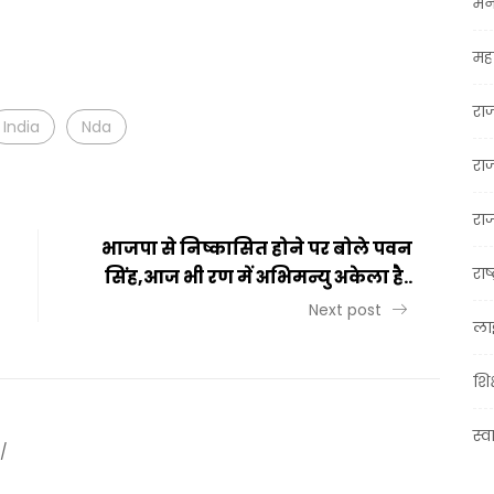
मन
t
ail
Share
महा
रा
India
Nda
रा
राज
भाजपा से निष्कासित होने पर बोले पवन
राष्
सिंह,आज भी रण में अभिमन्यु अकेला है..
Next post
ला
शिक
स्व
/