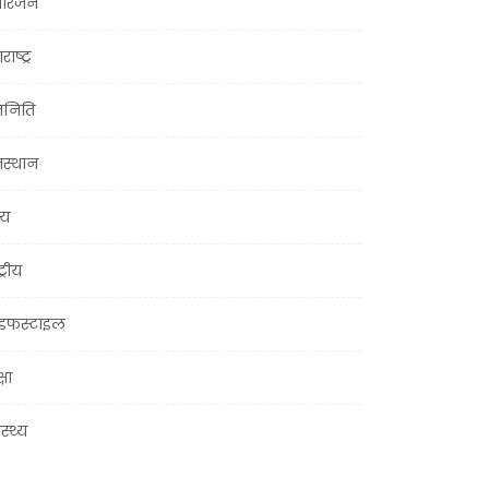
ोरंजन
राष्ट्र
जनिति
जस्थान
्य
ट्रीय
इफस्टाइल
्षा
ास्थ्य