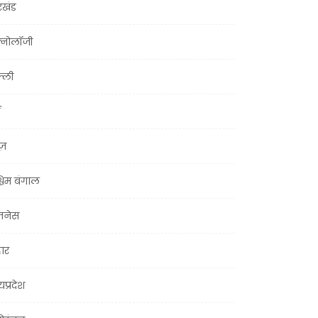
रखंड
क्नोलॉजी
्ली
ूज़
चिम बंगाल
ज़नेस
हार
यप्रदेश