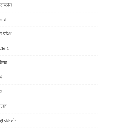
राष्ट्रीय
राध
र प्रदेश
तराखंड
ियर
षि
ल
जरात
मू कश्मीर