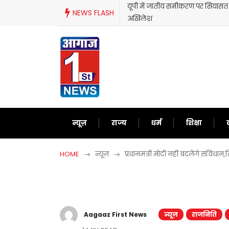
Skip
यूपी में जातीय समीकरण पर सियासत ते
NEWS FLASH
to
अखिलेश
content
न्यूज़
राज्य
धर्म
शिक्षा
HOME
न्यूज़
प्रधानमंत्री मोदी नहीं बदलेंगे संविधान
Aagaaz First News
न्यूज़
राजनिति