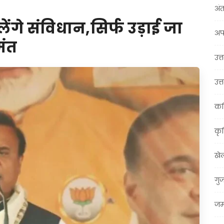
अंत
लेंगे संविधान,सिर्फ उड़ाई जा
अप
मंत
उत्त
उत्
कर
कृ
खे
गु
जम्