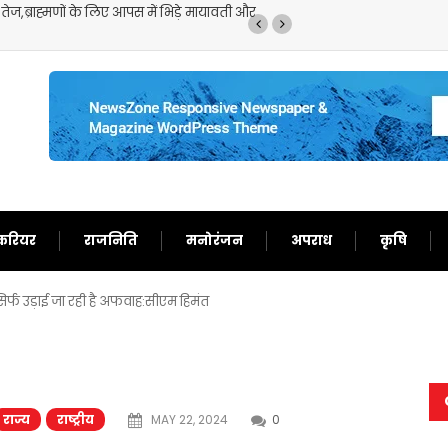
ज,ब्राह्मणों के लिए आपस में भिड़े मायावती और
मॉनसून की मूसलाधार बारिश
जारी
करियर
राजनिति
मनोरंजन
अपराध
कृषि
,सिर्फ उड़ाई जा रही है अफवाह:सीएम हिमंत
राज्य
राष्ट्रीय
MAY 22, 2024
0