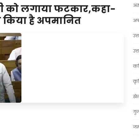
अंत
ांधी को लगाया फटकार,कहा-
ंने किया है अपमानित
अप
उत्त
उत्
कर
कृ
खे
गु
t
ail
Share
जम्