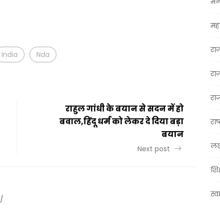
मन
t
ail
Share
महा
रा
India
Nda
रा
राज
राहुल गांधी के बयान से सदन में हो
बवाल,हिंदू धर्म को लेकर दे दिया बड़ा
राष्
बयान
ला
Next post
शिक
स्व
/