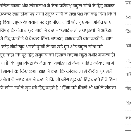
झा
्रेस सांसद और लोकसभा में नेता प्रतिपक्ष राहुल गांधी ने हिंदू समाज
र खड़ा होना पड़ गया। राहुल गांधी ने सत्ता पक्ष को कह दिया कि वे
टे
े जोड़ दिया। राहुल के बयान पर खुद पीएम मोदी और गृह मंत्री अमित शाह
पक्ष के नेता राहुल गांधी ने कहा- “हमारे सभी महापुरुषों ने अहिंसा
दिल
हिंदू कहते हैं वे केवल हिंसा, नफरत, असत्य की बात करते हैं…आप
धर्म
री नरेंद्र मोदी खुद अपनी कुर्सी से उठ खड़े हुए और राहुल गांधा को
ुए कहा कि पूरे हिंदू समुदाय को हिंसक कहना बहुत गंभीर मामला है।
न्य
ा है कि मुझे विपक्ष के नेता को गंभीरता से लेना चाहिए।लोकसभा में
मांगने के लिए कहा। शाह ने कहा कि लोकसभा में केंद्रीय गृह मंत्री
पश्
नेता ने स्पष्ट रूप से कहा है कि जो लोग खुद को हिंदू कहते हैं वे हिंसा
़ों लोग गर्व से खुद को हिंदू कहते हैं।” हिंसा को किसी भी धर्म से जोड़ना
बि
बि
मध्