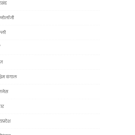
रखंड
क्नोलॉजी
्ली
ूज़
चिम बंगाल
ज़नेस
हार
यप्रदेश