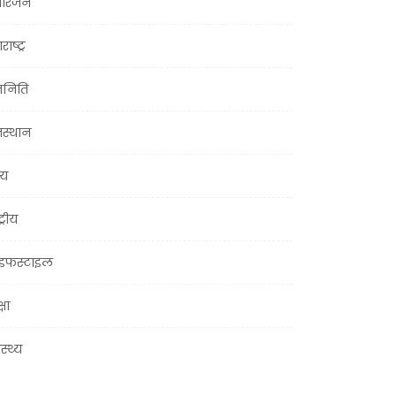
ोरंजन
राष्ट्र
जनिति
जस्थान
्य
ट्रीय
इफस्टाइल
्षा
ास्थ्य