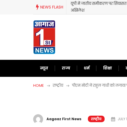
Skip
यूपी में जातीय समीकरण पर सियासत ते
NEWS FLASH
to
अखिलेश
content
न्यूज़
राज्य
धर्म
शिक्षा
HOME
राष्ट्रीय
पीएम मोदी ने राहुल गांधी को लगाया
Aagaaz First News
राष्ट्रीय
JULY 1