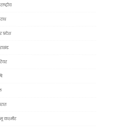
राष्ट्रीय
राध
र प्रदेश
तराखंड
ियर
षि
ल
जरात
मू कश्मीर