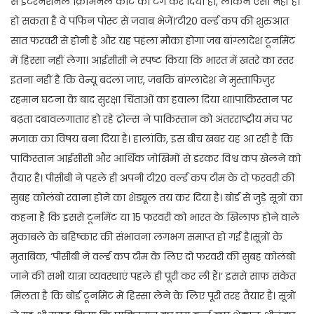
से इंटरनेशनल क्रिमिनल कोर्ट को टैग कर दिया हो, लेकिन ऐसा नहीं है।
हो सकता है वे पफिन पोस्ट से जवाब भेजें।’टी20 वर्ल्ड कप की शुरुआत
सात फरवरी से होनी है और यह पहला मौका होगा जब बांग्लादेश टूर्नामेंट
में हिस्सा नहीं लेगा। आईसीसी ने स्पष्ट किया कि भारत में खतरे का स्तर
इतना नहीं है कि वेन्यू बदला जाए, जबकि बांग्लादेश ने मुस्ताफिज़ुर
रहमान घटना के बाद सुरक्षा चिंताओं का हवाला दिया था।पाकिस्तान पर
बढ़ता दबावलगातार हो रहे ट्रोल्स ने पाकिस्तान को अंतरराष्ट्रीय मंच पर
मजाक का विषय बना दिया है। हालांकि, इस बीच खबर यह आ रही है कि
पाकिस्तान आईसीसी और आर्थिक जोखिमों से डरकर विश्व कप खेलने को
तैयार है। पीसीबी ने पहले ही अपनी टी20 वर्ल्ड कप टीम के दो फरवरी की
सुबह कोलंबो रवाना होने का शेड्यूल तय कर दिया है। बोर्ड से जुड़े सूत्रों का
कहना है कि इससे टूर्नामेंट या 15 फरवरी को भारत के खिलाफ होने वाले
मुकाबले के बहिष्कार की संभावना लगभग समाप्त हो गई है।सूत्रों के
मुताबिक, ‘पीसीबी ने वर्ल्ड कप टीम के लिए दो फरवरी की सुबह कोलंबो
जाने की सभी यात्रा व्यवस्थाएं पहले ही पूरी कर ली हैं।’ इससे साफ संकेत
मिलता है कि बोर्ड टूर्नामेंट में हिस्सा लेने के लिए पूरी तरह तैयार है। सूत्रों