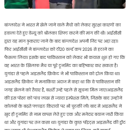
बांग्लादेश ने भारत में खेले जाने वाले मैचों को लेकर सुरक्षा कारणों का
हवाला देते हुए वेन्यू को श्रीलंका शिफ्ट करने की मांग की थी। आईसीसी
द्वारा यह मांग ठुकराए जाने के बाद बांग्लादेश अपनी जिद पर अड़ा रहा।
फिर आईसीसी ने बांग्लादेश को टी20 वर्ल्ड कप 2026 से हटाने का
फैसला लिया। इसके बाद पाकिस्तान को लेकर भी कयास शुरू हो गए कि
वह भारत के खिलाफ मैच या पूरे टूर्नामेंट का बहिष्कार कर सकता है।
युगांडा से पहले आइसलैंड क्रिकेट ने भी पाकिस्तान को ट्रोल किया था।
आइसलैंड क्रिकेट ने मजाकिया अंदाज में कहा था कि वे पाकिस्तान की
जगह खेलने को तैयार हैं, बशर्ते उन्हें पहले से सूचना मिल जाए।आइसलैंड
की इस पोस्ट को पांच लाख से ज्यादा इम्प्रेशंस मिले, जिसके बाद उन्होंने
कोलंबो के बढ़ते फ्लाइट किरायों पर भी चुटकी ली। बाद में आइसलैंड ने
खुद ही टूर्नामेंट से नाम वापस लेते हुए एक और मजेदार बयान जारी किया
था और युगांडा पर तंज कसा था। युगांडा के कुछ पॉइंट्स आइसलैंड की ट्वीट