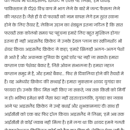
का जवाब भी थे।आइसलैंड क्रिकेट ने एक्स पर लिखा, ‘हमें वाकई
पाकिस्तान से टी20 विश्व कप में भाग लेने के बारे में जल्द फैसला लेने
की जरूरत है। जैसे ही वे दो फरवरी को नाम वापस लेंगे हम तुरंत रवाना
होने के लिए तैयार हैं, लेकिन उड़ान का शेड्यूल इतना जटिल है कि सात
फरवरी तक कोलंबो समय पर पहुंचना हमारे लिए बहुत मुश्किल होगा।’
इतना ही नहीं आइसलैंड क्रिकेट ने उनके ट्रेवल प्लान का स्क्रीनशॉट भी
शेयर किया। आइसलैंड क्रिकेट ने कहा, ‘हमारे खिलाड़ी अलग-अलग पेशों
से आते हैं और अचानक दुनिया के दूसरे छोर पर नहीं जा सकते। हमारा
कप्तान एक पेशेवर बेकर है, जिसे ओवन संभालना है। हमारा जहाज
कप्तान समुद्र में है, और हमारे बैंकर… फिर से दिवालिया होने की तैयारी में
हैं। यह अमेच्योर क्रिकेट की सच्चाई है। हमारा नुकसान शायद युगांडा का
फायदा हो। उनके किट मिस नहीं किए जा सकते, जब तक किसी को मिर्गी
न हो। भविष्य हमेशा बर्फ जैसा ठंडा नहीं रहता।’हालांकि, युगांडा का जवाब
आने पर आइसलैंड क्रिकेट ने उन्हें बधाई और शुभकामनाएं दीं। साथ ही
आईसीसी को एक बार फिर ट्रोल किया। आइसलैंड ने लिखा, ‘हमें अब तक
आईसीसी से कोई जवाब नहीं मिला है। हमें लगा था कि शायद हमने गलती