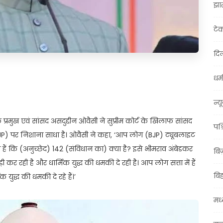
झा
टे
दिल
धर्म
t
ail
Share
न्य
रमुख एवं सांसद असदुद्दीन ओवैसी ने सुप्रीम कोर्ट के खिलाफ सांसद
पश्
(BJP) पर निशाना साधा है। ओवैसी ने कहा, ‘आप लोग (BJP) ट्यूबलाइट
े हैं कि (अनुच्छेद) 142 (संविधान का) क्या है? इसे भीमराव अंबेडकर
बि
 कर रही है और धार्मिक युद्ध की धमकी दे रही है। आप लोग सत्ता में हैं
बि
द्ध की धमकी दे रहे हैं।’
मध्