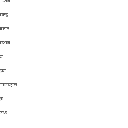
ोरंजन
राष्ट्र
जनिति
जस्थान
्य
ट्रीय
इफस्टाइल
्षा
ास्थ्य