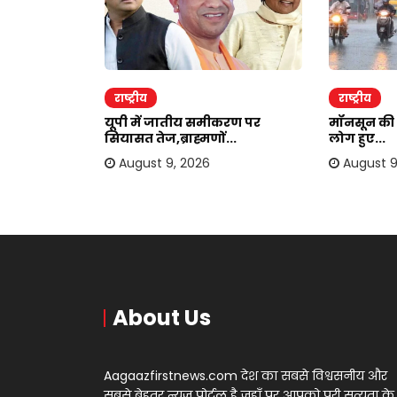
राष्ट्रीय
राष्ट्रीय
को लेकर बड़ा
यूपी में जातीय समीकरण पर
मॉनसून की 
सियासत तेज,ब्राह्मणों...
लोग हुए...
August 9, 2026
August 9
About Us
Aagaazfirstnews.com देश का सबसे विश्वसनीय और
सबसे बेहतर न्यूज़ पोर्टल है जहाँ पर आपको पूरी सत्यता के