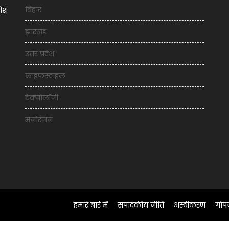
बिहार
शिश
झारखंड
उत्तर प्रदेश
लाइफस्टाइल
टेक्नोलॉजी
मनोरंजन
हमारे बारे में
संपादकीय नीति
अस्वीकरण
गोप