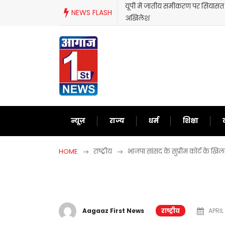
Skip
यूपी में जातीय समीकरण पर सियासत तेज
NEWS FLASH
to
अखिलेश
content
न्यूज़
राज्य
धर्म
शिक्षा
HOME
राष्ट्रीय
भाजपा सांसद के सुप्रीम कोर्ट के ख
Aagaaz First News
राष्ट्रीय
APRIL