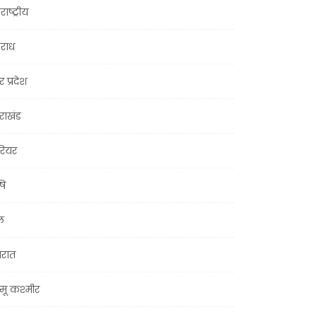
राष्ट्रीय
राध
र प्रदेश
तराखंड
ियर
षि
ल
जरात
मू कश्मीर