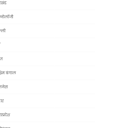
रखंड
क्नोलॉजी
्ली
ूज़
चिम बंगाल
ज़नेस
हार
यप्रदेश