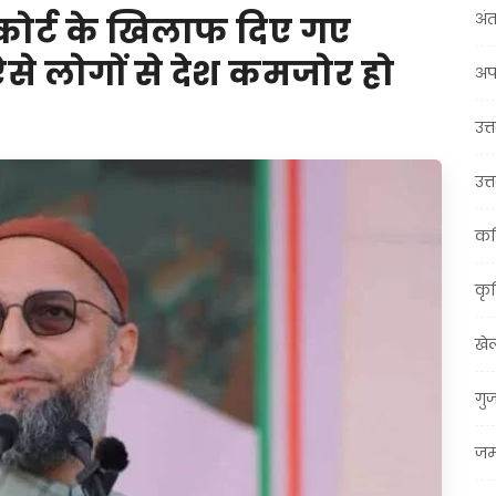
अंत
 कोर्ट के खिलाफ दिए गए
े लोगों से देश कमजोर हो
अप
उत्त
उत्
कर
कृ
खे
गु
जम्