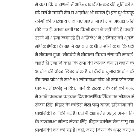
में कहा कि वाराणसी में अहिल्याबाई होल्कर की मूर्ति को
बड़े वर्ग में काफी रोष व आक्रोश भी व्याप्त है। इस दुर्भ
लोगों की आस्था व भावनाएं आहत ना हों।सपा अध्यक्ष अख
तोड़े गए हैं, उतना धरती पर किसी राजा ने नहीं तोड़े हैं। उन्
उसमें भी अड़ंगा लगा रहे हैं। अखिलेश ने शनिवार को भुवनेश्वर
मणिकार्णिका के बहाने यह बात कही। उन्होंने कहा कि प्रद
में घोटाला हुआ। नोटबंदी में घोटाला किया। गंगा की सफ
चाहते हैं। उन्होंने कहा कि सपा की लीगल टीम से कहेंगे क
आयोग की वोटर लिस्ट ठीक है या केंद्रीय चुनाव आयोग 
कि उत्तर प्रदेश में सभी 80 लोकसभा सीट भी सपा जीत जा
घाट पर तोड़फोड़ न किए जाने के सरकार के दावे को गलत 
में आंखें डालकर कहकर दिखाएं।मणिकर्णिका पर सोशल मीड
संजय सिंह, बिहार के कांग्रेस नेता पप्पू यादव, हरियाणा
प्राथमिकी दर्ज की गई है। एसीपी दशाश्वमेध अतुल अंजन त्
के राज्यसभा सांसद संजय सिंह, बिहार कांग्रेस नेता पप्प
प्राथमिकी दर्ज की गई है। वहीं, नगर निगम के अपर नगर आय