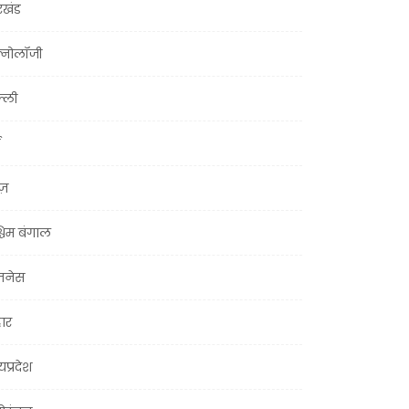
रखंड
क्नोलॉजी
्ली
ूज़
चिम बंगाल
ज़नेस
हार
यप्रदेश