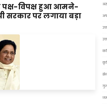
अंत
र पक्ष-विपक्ष हुआ आमने-
पी सरकार पर लगाया बड़ा
अप
उत्त
उत्
कर
कृ
खे
गु
जम्
t
ail
Share