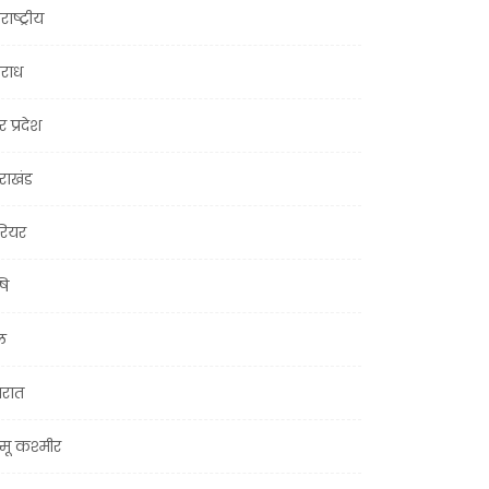
राष्ट्रीय
राध
र प्रदेश
तराखंड
ियर
षि
ल
जरात
मू कश्मीर