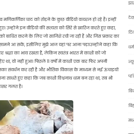
झा
टे
मणिकर्णिका घाट को तोड़ने के कुछ वीडियो वायरल हो रहे हैं। इन्हीं
ुए। उन्होंने इन वीडियो की सत्यता को सिरे से खारिज करते हुए कहा,
दिल
ा को बाधित करने के लिए जो साजिशें रची जा रही हैं और जिस प्रकार का
 के सामने आ सकें, इसीलिए मुझे आज यहां पर आना पड़ा।उन्होंने कहा कि
धर्म
श्रद्धा का भाव रखता है, लेकिन स्वतंत्र भारत में काशी को जो
था, वो नहीं हुआ। पिछले 11 वर्षों में काशी एक बार फिर अपनी
न्य
नका संवर्धन कर रही है और भौतिक विकास के माध्यम से नई ऊंचाइयों
पश्
 निशाना साधते हुए कहा कि जब काशी विश्वनाथ धाम बन रहा था, तब भी
सरासर गलत है।
बि
बि
मध्