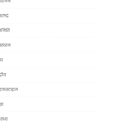
ोरंजन
राष्ट्र
जनिति
जस्थान
्य
ट्रीय
इफस्टाइल
्षा
ास्थ्य