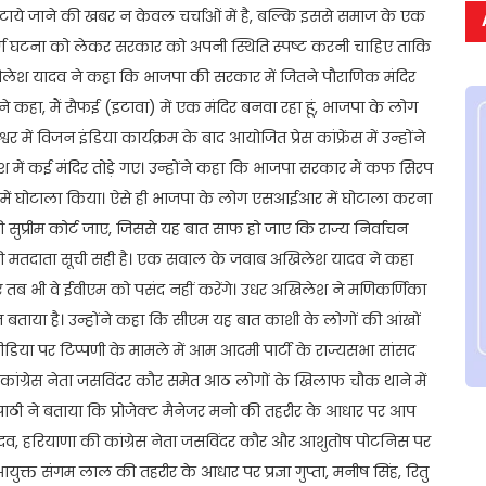
 हटाये जाने की खबर न केवल चर्चाओं में है, बल्कि इससे समाज के एक
ाग्यपूर्ण घटना को लेकर सरकार को अपनी स्थिति स्पष्ट करनी चाहिए ताकि
िलेश यादव ने कहा कि भाजपा की सरकार में जितने पौराणिक मंदिर
होंने कहा, मैं सैफई (इटावा) में एक मंदिर बनवा रहा हूं, भाजपा के लोग
 में विजन इंडिया कार्यक्रम के बाद आयोजित प्रेस कांफ्रेंस में उन्होंने
ेश में कई मंदिर तोड़े गए। उन्होंने कहा कि भाजपा सरकार में कफ सिरप
ाई में घोटाला किया। ऐसे ही भाजपा के लोग एसआईआर में घोटाला करना
ी सुप्रीम कोर्ट जाए, जिससे यह बात साफ हो जाए कि राज्य निर्वाचन
की मतदाता सूची सही है। एक सवाल के जवाब अखिलेश यादव ने कहा
ए तब भी वे ईवीएम को पसंद नहीं करेंगे। उधर अखिलेश ने मणिकर्णिका
बताया है। उन्होंने कहा कि सीएम यह बात काशी के लोगों की आंखों
िया पर टिप्पणी के मामले में आम आदमी पार्टी के राज्यसभा सांसद
 की कांग्रेस नेता जसविंदर कौर समेत आठ लोगों के खिलाफ चौक थाने में
रिपाठी ने बताया कि प्रोजेक्ट मैनेजर मनो की तहरीर के आधार पर आप
ू यादव, हरियाणा की कांग्रेस नेता जसविंदर कौर और आशुतोष पोटनिस पर
ुक्त संगम लाल की तहरीर के आधार पर प्रज्ञा गुप्ता, मनीष सिंह, रितु