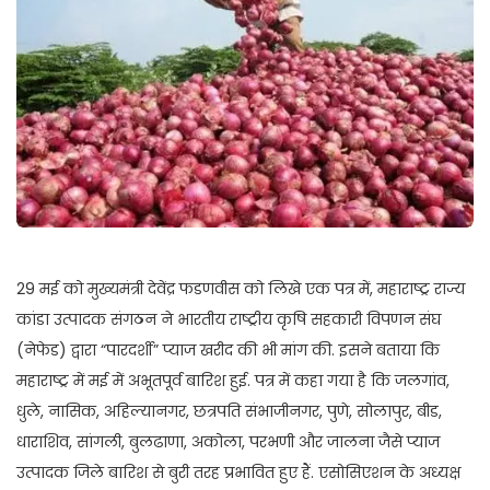
29 मई को मुख्यमंत्री देवेंद्र फडणवीस को लिखे एक पत्र में, महाराष्ट्र राज्य
कांडा उत्पादक संगठन ने भारतीय राष्ट्रीय कृषि सहकारी विपणन संघ
(नेफेड) द्वारा “पारदर्शी” प्याज खरीद की भी मांग की. इसने बताया कि
महाराष्ट्र में मई में अभूतपूर्व बारिश हुई. पत्र में कहा गया है कि जलगांव,
धुले, नासिक, अहिल्यानगर, छत्रपति संभाजीनगर, पुणे, सोलापुर, बीड,
धाराशिव, सांगली, बुलढाणा, अकोला, परभणी और जालना जैसे प्याज
उत्पादक जिले बारिश से बुरी तरह प्रभावित हुए हैं. एसोसिएशन के अध्यक्ष