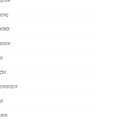
ोरंजन
राष्ट्र
जनिति
जस्थान
्य
ट्रीय
इफस्टाइल
्षा
ास्थ्य