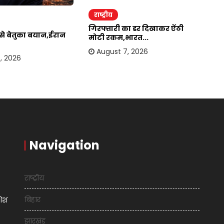
राष्ट्रीय
र
गिरफ्तारी का डर दिखाकर ऐंठी
ईर
र से बेतुका बयान,ईरान
मोटी रकम,भारत...
अम
August 7, 2026
, 2026
Navigation
राष्ट्रीय
बिहार
शिश
झारखंड