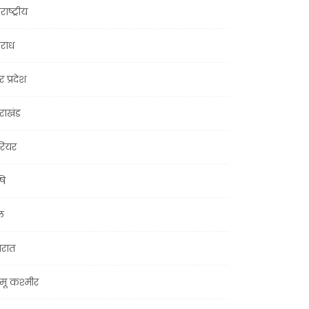
राष्ट्रीय
राध
र प्रदेश
तराखंड
ियर
षि
ल
जरात
मू कश्मीर