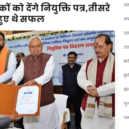
अंत
को देंगे नियुक्ति पत्र,तीसरे
 हुए थे सफल
अप
उत्त
उत्
कर
कृ
खे
गु
जम्