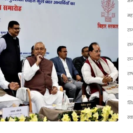
मन
महा
रा
रा
राज
राष्
ला
शिक
स्व