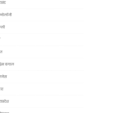
रखंड
क्नोलॉजी
्ली
ूज़
चिम बंगाल
ज़नेस
हार
यप्रदेश