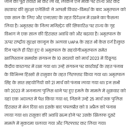
जाने की पूरी तैयारी भी कर ली थी, लेकिन ऐन मौके पर राज्य और केंद्र
सरकार की सुरक्षा एजेंसियों ने आपसी विचार-विमर्श के बाद अमृतपाल को
एक साल के लिए और एनएसए के तहत डिटेंशन में रखने का फैसला
लिया है। अमृतसर के जिला मजिस्ट्रेट की सिफारिश पर राज्य के गृह
विभाग ने एक साल की हिरासत अवधि को और बढ़ाया है। अमृतपाल के
ऊपर राष्ट्रीय सुरक्षा कानून के अलावा UAPA के तहत भी केस दर्ज है।कुछ
दिन पहले ही रिहा हुए थे अमृतपाल के सहयोगीअमृतपाल समेत
खालिस्तान समर्थक संगठन के 10 सदस्यों को मार्च 2023 में डिब्रूगढ़
केंद्रीय कारागार में रखा गया था। उन्हें संगठन पर कार्रवाई के तहत पंजाब
के विभिन्न हिस्सों से रासुका के तहत गिरफ्तार किया गया था। अमृतपाल
सिंह के सात सहयोगियों को 21 मार्च को पंजाब लाया गया था। इन सभी
को 2023 में अजनाला पुलिस थाने पर हुए हमले के मामले में शुक्रवार को
यहां एक अदालत में पेश किया गया था, जिसने उन्हें 25 मार्च तक पुलिस
हिरासत में भेज दिया था। इसके बाद पपलप्रीत को 11 अप्रैल को पंजाब
लाया गया था। रासुका की अवधि खत्म होने पर उसके खिलाफ दूसरे
मामले में मुकदमा चलाया गया और गिरफ्तार कर लिया गया।