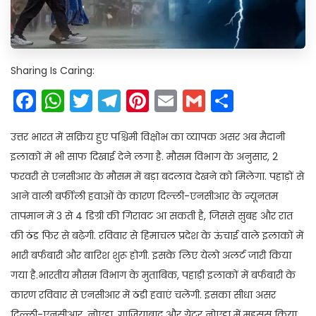
Sharing Is Caring:
Facebook
WhatsApp
Twitter
Telegram
Pinterest
Email
Gmail
Share
उत्तर भारत में सक्रिय हुए पश्चिमी विक्षोभ का व्यापक असर अब मैदानी
इलाकों में भी साफ दिखाई देने लगा है. मौसम विभाग के अनुसार, 2
फरवरी से एनसीआर के मौसम में बड़ा बदलाव देखने को मिलेगा. पहाड़ों से
आने वाली बर्फीली हवाओं के कारण दिल्ली-एनसीआर के न्यूनतम
तापमान में 3 से 4 डिग्री की गिरावट आ सकती है, जिससे सुबह और रात
की ठंड फिर से बढ़ेगी. रविवार से हिमाचल प्रदेश के ऊंचाई वाले इलाकों में
भारी बर्फबारी और बारिश शुरू होगी. इसके लिए येलो अलर्ट जारी किया
गया है.भारतीय मौसम विभाग के मुताबिक, पहाड़ी इलाकों में बर्फबारी के
कारण रविवार से एनसीआर में ठंडी हवाएं चलेंगी. इसका सीधा असर
दिल्ली-एनसीआर, नोएडा, गाजियाबाद और ग्रेटर नोएडा में महसूस किया