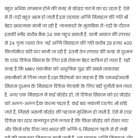
बहुत अधिक तापमान होने की वजह से वॉरहड फटने का डर रहता है. ऐसे
में री-एंट्री बहुत अहम हो जाती है.इस एडवांस अग्नि मिसाइल की गति भी
बेहद खतरनाक मानी जा रही है. जानकारों के मुताबिक री-एंट्री के दौरान
इसकी स्पीड करीब मैक 24 तक पहुंच सकती है. यानी आवाज की रफ्तार
से 24 गुना ज्यादा तेज. नई अग्नि मिसाइल की गति करीब 29 हजार 400
किलोमीटर प्रति घंटा मानी जा रही है. इतनी तेज रफ्तार की वजह से दुश्मन
के एयर डिफेंस सिस्टम के लिए इसे रोकना बेहद कठिन हो जाता है. यही
वजह है कि MIRV तकनीक को आधुनिक युद्ध की सबसे ताकतवर
तकनीकों में गिना जाता है.रक्षा विशेषज्ञों का कहना है कि एमआईआरवी
सिस्टम दुश्मन के मिसाइल डिफेंस नेटवर्क के लिए बड़ी चुनौती बन जाता
है. अगर एक मिसाइल में कई वॉरहेड हों, तो डिफेंस सिस्टम को हर वॉरहेड
को अलग-अलग ट्रैक करना पड़ता है. कई बार नकली टारगेट भी छोड़े
जाते हैं, जिससे असली वॉरहेड की पहचान मुश्किल हो जाती है. ऐसे में एयर
डिफेंस का रडार कन्फ्यूज होने लगता है कि किस वॉरहेड को रोका जाए
और किसे छोड़ दिया जाए.भारत की अग्नि-5 मिसाइल पहले से ही लंबी
दूरी की ताकतवर मिसाइल मानी जाती है. अब एडवांस अग्नि मिसाइल और