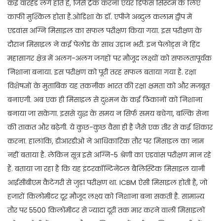
कई वॉरहेड लगे होते हैं, जिसे ट्रैक करना एयर डिफेंस सिस्टम के लिए
काफी मुश्किल होता है.ओडिशा के डॉ. एपीजे अब्दुल कलाम द्वीप में
एडवांस अग्नि मिसाइल का सफल परीक्षण किया गया. इस परीक्षण के
दौरान मिसाइल ने कई पेलोड के साथ उड़ान भरी. इन पेलोड्स ने हिंद
महासागर क्षेत्र में अलग-अलग जगहों पर मौजूद लक्ष्यों को सफलतापूर्वक
निशाना बनाया. इस परीक्षण को पूरी तरह सफल बताया गया है. रक्षा
विशेषज्ञों के मुताबिक यह तकनीक भारत की रक्षा क्षमता को और मजबूत
बनाएगी. अब एक ही मिसाइल से दुश्मन के कई ठिकानों को निशाना
बनाया जा सकेगा. इससे युद्ध के समय न सिर्फ समय बचेगा, बल्कि सेना
की ताकत और बढ़ेगी. ये कुछ-कुछ वैसा ही है जैसे एक तीर से कई शिकार
करना. हालांकि, डीआरडीओ ने आधिकारिक तौर पर मिसाइल का नाम
नहीं बताया है. लेकिन सूत्र इसे अग्नि-5 श्रेणी का एडवांस परीक्षण मान रहे
हैं. बताया जा रहा है कि यह इंटरकॉन्टिनेंटल बैलिस्टिक मिसाइल यानी
आईसीबीएम कैटेगरी से जुड़ा परीक्षण था. ICBM ऐसी मिसाइल होती है, जो
हजारों किलोमीटर दूर मौजूद लक्ष्य को निशाना बना सकती है. सामान्य
तौर पर 5500 किलोमीटर से ज्यादा दूरी तक मार करने वाली मिसाइलों