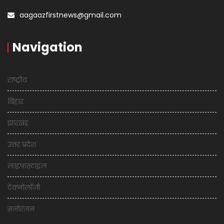
aagaazfirstnews@gmail.com
Navigation
राष्ट्रीय
बिहार
झारखंड
उत्तर प्रदेश
लाइफस्टाइल
टेक्नोलॉजी
मनोरंजन