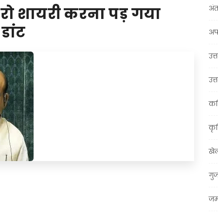
अंत
रो शायरी करना पड़ गया
डांट
अप
उत्त
उत्
कर
कृ
खे
गु
t
ail
Share
जम्