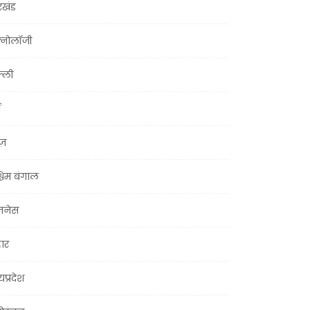
रखंड
क्नोलॉजी
्ली
ूज़
चिम बंगाल
ज़नेस
हार
यप्रदेश