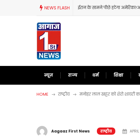
Skip
ेरिका!अब दुनिया को समझाने में लगे ट्रंप
NEWS FLASH
ट्रंप का फिर से बे
to
content
न्यूज़
राज्य
धर्म
शिक्षा
HOME
राष्ट्रीय
मनोहर लाल खट्टर को शेरो शायरी करन
Aagaaz First News
राष्ट्रीय
APRIL 