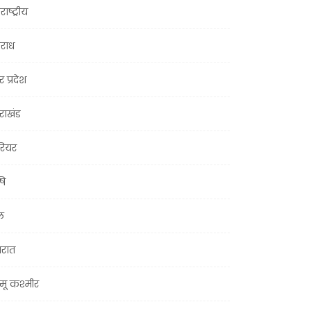
राष्ट्रीय
राध
र प्रदेश
तराखंड
ियर
षि
ल
जरात
मू कश्मीर