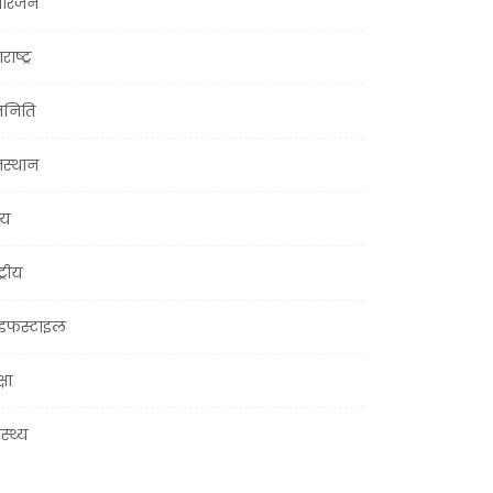
ोरंजन
राष्ट्र
जनिति
जस्थान
्य
ट्रीय
इफस्टाइल
्षा
ास्थ्य