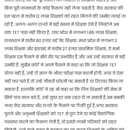
बिना पूरी जानकारी के कोई फैसला नहीं लेना चाहती है. केंद्र सरकार की
इस पहल से करीब 12 लाख शिक्षकों को राहत मिलने की उम्मीद जताई जा
रही है. अलग-अलग राज्यों में बड़ी संख्या में शिक्षक ऐसे हैं जिन्होंने अब
तक TET पास नहीं किया है. उत्तर प्रदेश में लगभग 1.86 लाख शिक्षक,
राजस्थान में करीब 80 हजार थर्ड ग्रेड शिक्षक, मध्य प्रदेश में लगभग 3
लाख शिक्षक और झारखंड में करीब 27 हजार प्राथमिक शिक्षक, ये सभी
शिक्षक इस फैसले से सीधे तौर पर प्रभावित हैं और अब उन्हें सरकार से बड़ी
उम्मीदें हैं. सुप्रीम कोर्ट ने अपने फैसले में कहा था कि जो शिक्षक TET
योग्य नहीं हैं, उन्हें दो साल के भीतर परीक्षा पास करनी होगी. अगर वे ऐसा
नहीं कर पाते हैं तो उन्हें नौकरी छोड़नी पड़ सकती है या रिटायर किया जा
सकता है. हालांकि कोर्ट ने यह भी कहा था कि जिन शिक्षकों की सेवा में
सिर्फ पांच साल बचे हैं, उन्हें कुछ हद तक राहत दी जा सकती है.अब सबकी
नजर केंद्र सरकार और राज्यों के फैसले पर टिकी हुई है.अगर सरकार
पुराने और अनुभवी शिक्षकों को TET से छूट देने या कोई वैकल्पिक
व्यवस्था करने का फैसला लेती है, तो इससे लाखों परिवारों को राहत
मिलेगी. आने वाले समय में सरकार का यह कदम शिक्षकों के भविष्य को