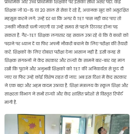
प्राथमिक और उच्च प्राथमिक शिक्षकों पर इसका सीधा असर पड़ा. कई
शिक्षक जो 10–15 या 20 साल से सेवा दे रहे हैं, अचानक खुद को असुरक्षित
महसूस करने लगे. उन्हें डर था कि अगर वे TET पास नहीं कर पाए तो
उनकी नौकरी चली जाएगी या उन्हें समय से पहले रिटायर होना पड़
सकता है. गैर-TET शिक्षक लगातार यह सवाल उठा रहे थे कि वे बच्चों को
पढ़ाने पर ध्यान दें या फिर अपनी नौकरी बचाने के लिए परीक्षा की तैयारी
करें. शिक्षकों के लिए दोबारा परीक्षा देना आसान नहीं है. इसी वजह से
शिक्षक संगठनों ने केंद्र सरकार और राज्यों के सामने बार-बार यह मांग
रखी कि पुराने और अनुभवी शिक्षकों को TET की अनिवार्यता से छूट दी
जाए या फिर उन्हें कोई विशेष राहत दी जाए. अब इस दिशा में केंद्र सरकार
ने एक बड़ा और अहम कदम उठाया है. शिक्षा मंत्रालय के स्कूल शिक्षा और
साक्षरता विभाग ने सभी राज्यों और केंद्र शासित प्रदेशों से विस्तृत रिपोर्ट
मांगी है.