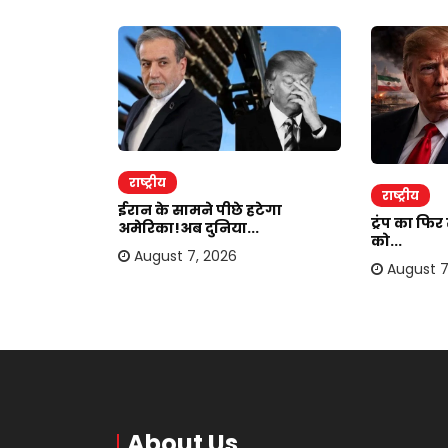
राष्ट्रीय
राष्ट्रीय
ाकर ऐंठी
ईरान के सामने पीछे हटेगा
ट्रंप का फि
अमेरिका!अब दुनिया...
को...
August 7, 2026
August 7
About Us