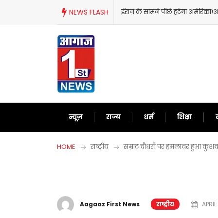
Skip
NEWS FLASH
ईरान के सामने पीछे हटेगा अमेरिका!अब
to
content
न्यूज़
राज्य
धर्म
शिक्षा
HOME
राष्ट्रीय
सम्राट चौधरी पर हमलावर हुआ कुशवा
Aagaaz First News
राष्ट्रीय
APRIL