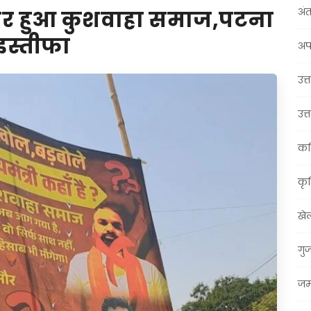
अंत
वर हुआ कुशवाहा समाज,पटना
 इस्तीफा
अप
उत्त
उत्
कर
कृ
खे
गु
जम्