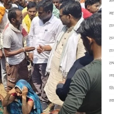
मन
महा
रा
रा
राज
राष्
ला
शिक
स्व