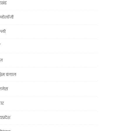
रखंड
क्नोलॉजी
्ली
ूज़
चिम बंगाल
ज़नेस
हार
यप्रदेश