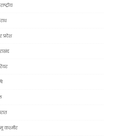
राष्ट्रीय
राध
र प्रदेश
तराखंड
ियर
षि
ल
जरात
मू कश्मीर