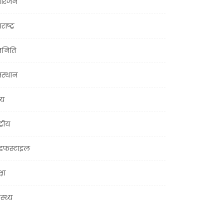
ोरंजन
राष्ट्र
जनिति
जस्थान
्य
ट्रीय
इफस्टाइल
्षा
ास्थ्य