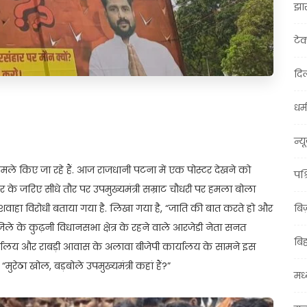
झा
टे
दिल
धर्म
t
ail
Share
न्य
ले किए जा रहे हैं. आज राजधानी पटना में एक पोस्टर देखने को
पश्
 के जरिए सीधे तौर पर उपमुख्यमंत्री सम्राट चौधरी पर हमला बोला
 कुशवाहा विरोधी बताया गया है. लिखा गया है, “जाति की बात करते हो और
बि
िले के कुढ़नी विधानसभा क्षेत्र के रहने वाले आरजेडी नेता सनत
बि
यालय और राबड़ी आवास के अलावा बीजेपी कार्यालय के सामने इस
मुरेठा खोल, बड़बोले उपमुख्यमंत्री कहां हैं?”
मध्