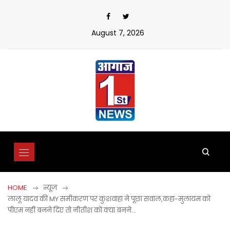
Skip
to
content
August 7, 2026
HOME
न्यूज़
लालू यादव की MY समीकरण पर कुशवाहा ने पूछा सवाल,कहा-मुलायम को
पीएम नहीं बनने दिए तो नीतीश को क्या बनने…