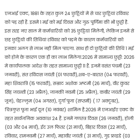
एनआई एक्ट, 1881 के तहत कुल 24 छुट्टियों में से चार छुट्टियां रविवार
को पड़ रही हैं. इसमें 1 मई को मई दिवस और गुरु पूर्णिमा की भी छुट्टी है.
इस तरह नए साल में कर्मचारियों को 35 छुट्टियां मिलेंगी, लेकिन इनमें से
छह छुट्टियों की तिथियां रविवार को पड़ने के कारण कर्मचारियों को
इनका अलग से लाभ नहीं मिल पाएगा. साथ ही दो छुट्टियों की तिथि 1 मई
को होने के कारण एक ही का लाभ मिलेगा.2026 में सामान्य छुट्टी: 2026
में कार्यपालक आदेश के तहत सामान्य छुट्टी 11 हैं. इनमें वसंत पंचमी (23
जनवरी), संत रविदास जयंती (01 फरवरी),शब-ए-बारात (04 फरवरी),
महा शिवरात्रि (15 फरवरी), सम्राट अशोक अष्टमी (26 मार्च), वीर कुंवर
सिंह जयन्ती (23 अप्रैल), जानकी नवमी (25 अप्रैल), कबीर जयंती (29
जून), चेहल्लुम (04 अगस्त), दुर्गा पूजा (सप्तमी) ( 17 अक्टूबर),
चित्रगुप्त पूजा भाई दूज (10 नवंबर) शामिल है.2026 में एनआईए एक्ट के
तहत सार्वजनिक अवकाश 24 हैं. इनमें गणतंत्र दिवस (26 जनवरी), होली
(03 और 04 मार्च), ईद उल फितर (21 मार्च), बिहार दिवस (22 मार्च),
रविवार, रामनवमी (27 मार्च), महावीर जयंती ( 31 मार्च), गुड फ्राइडे (03