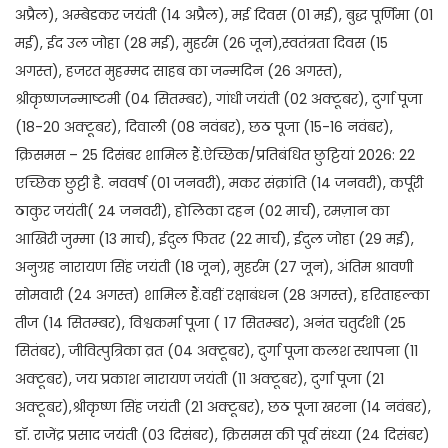
अप्रैल), अम्बेडकर जयंती (14 अप्रैल), मई दिवस (01 मई), बुद्ध पूर्णिमा (01
मई), ईद उल जोहा (28 मई), मुहर्रम (26 जून),स्वतंत्रता दिवस (15
अगस्त), हजरत मुहम्मद साहब का जन्मदिन (26 अगस्त),
श्रीकृष्णजन्माष्टमी (04 सितम्बर), गांधी जयंती (02 अक्टूबर), दुर्गा पूजा
(18-20 अक्टूबर), दिवाली (08 नवंबर), छठ पूजा (15-16 नवंबर),
क्रिसमस – 25 दिसंबर शामिल हैं.ऐच्छिक/प्रतिबंधित छुट्टियां 2026: 22
एच्छिक छुट्टी है. नववर्ष (01 जनवरी), मकर संक्रांति (14 जनवरी), कर्पूरी
ठाकुर जयंती( 24 जनवरी), होलिका दहन (02 मार्च), रमज़ान का
आखिरी जुम्मा (13 मार्च), ईदुल फितर (22 मार्च), ईदुल जोहा (29 मई),
अनुग्रह नारायण सिंह जयंती (18 जून), मुहर्रम (27 जून), अंतिम श्रावणी
सोमवारी (24 अगस्त) शामिल हैं.वहीं रक्षाबंधन (28 अगस्त), हरिताहल्का
तीज (14 सितम्बर), विश्वकर्मा पूजा ( 17 सितम्बर), अनंत चतुर्दशी (25
सितंबर), जीवित्पुत्रिका व्रत (04 अक्टूबर), दुर्गा पूजा कलश स्थापना (11
अक्टूबर), जय प्रकाश नारायण जयंती (11 अक्टूबर), दुर्गा पूजा (21
अक्टूबर),श्रीकृष्ण सिंह जयंती (21 अक्टूबर), छठ पूजा खरना (14 नवंबर),
डॉ. राजेंद्र प्रसाद जयंती (03 दिसंबर), क्रिसमस की पूर्व संध्या (24 दिसंबर)