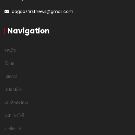
aagaazfirstnews@gmail.com
Navigation
राष्ट्रीय
बिहार
झारखंड
उत्तर प्रदेश
लाइफस्टाइल
टेक्नोलॉजी
मनोरंजन