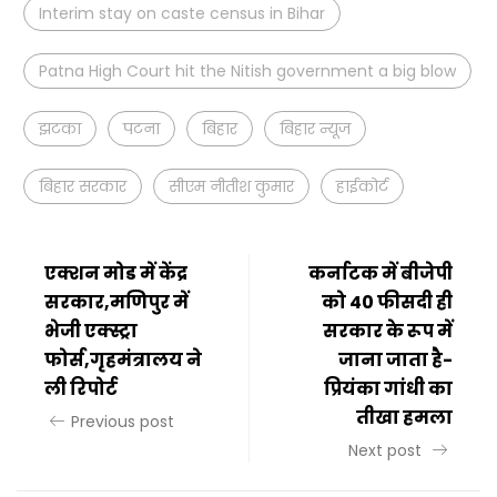
Interim stay on caste census in Bihar
Patna High Court hit the Nitish government a big blow
झटका
पटना
बिहार
बिहार न्यूज
बिहार सरकार
सीएम नीतीश कुमार
हाईकोर्ट
एक्शन मोड में केंद्र
कर्नाटक में बीजेपी
सरकार,मणिपुर में
को 40 फीसदी ही
भेजी एक्स्ट्रा
सरकार के रूप में
फोर्स,गृहमंत्रालय ने
जाना जाता है-
ली रिपोर्ट
प्रियंका गांधी का
तीखा हमला
Previous post
Next post