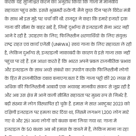
करके यह सुनिश्चित करने का अनुरोध किया कि गाज़ा में मानवीय
सहायता पहुंच सके. इससे भुखमरी रुकेगी. मैंने कुछ दिन पहले विदेश मंत्री
के साथ भी इस मुद्दे पर चर्चा की थी. राजदूत ने कहा कि हमारे हजारों ट्रक
गाजा की सीमा के बाहर खड़े हैं, जिन्हें दुर्भाग्य से इजराइली सेना अंदर नहीं
आने दे रही है. उदाहरण के लिए, फिलिस्तीन शरणार्थियों के लिए संयुक्त
राष्ट्र राहत एवं कार्य एजेंसी (UNRWA) स्वयं गाजा के लिए सहायता ले रही
है, लेकिन दुर्भाग्य से, इजराइली नाकाबंदी के कारण वे इसे गाजा तक नहीं
पहुंचा पा रहे हैं. हम आशा करते हैं कि भारत अपने प्रबल राजनीतिक प्रभाव
और इजराइल के साथ अच्छे संबंधों का उपयोग करके फिलिस्तीनी लोगों
के हित में राजनीतिक दबाव बनाएगा.बता दें कि गाजा पट्टी की 20 लाख से
अधिक की फिलिस्तीनी आबादी एक भयावह मानवीय संकट से जूझ रही है
और अब उस क्षेत्र में आने वाली सीमित सहायता पर मुख्य रूप से निर्भर है.
बड़ी संख्या में लोग विस्थापित हो चुके हैं. हमास ने सात अक्टूबर 2023 को
दक्षिणी इजराइल पर हमला कर दिया था, जिसमें लगभग 1,200 लोग मारे
गए थे और 251 अन्य लोगों को बंधक बना लिया गया था. गाजा में
इजराइल के 50 बंधक अब भी हमास के कब्जे में हैं, लेकिन माना जा रहा