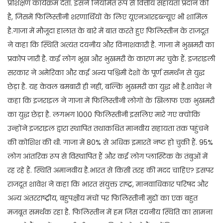
प्रशिक्षण कार्यक्रम देता. इसने नियमित रूप से वित्तीय सहायता प्रदान की
है, जिसमें फिलिस्तीनी शरणार्थियों के लिए यूएनआरडब्ल्यूए भी शामिल
है.गाजा में मौजूदा हालात के बारे में बात करते हुए फिलिस्तीन के राजदूत
ने कहा कि स्थिति अत्यंत दयनीय और विनाशकारी है. गाजा में भुखमरी का
प्रकोप जारी है. कई लोग भूख और भुखमरी के कारण मर चुके हैं. इजराइली
सरकार ने अमेरिका और कई अन्य पश्चिमी देशों के पूर्ण समर्थन से युद्ध
छेड़ा है. यह केवल बमबारी ही नहीं, बल्कि भुखमरी का युद्ध भी है.शावेश ने
कहा कि इजराइल ने गाजा में फिलिस्तीनी लोगों के खिलाफ एक भुखमरी
का युद्ध छेड़ा है. लगभग 1000 फिलिस्तीनी इसलिए मारे गए क्योंकि
उन्होंने इजराइल द्वारा स्थापित तथाकथित मानवीय सहायता तक पहुंचने
की कोशिश की थी. गाजा में 80% से अधिक इमारतें नष्ट हो चुकी हैं. 95%
लोग आंतरिक रूप से विस्थापित हैं और कई लोग प्लास्टिक के तंबुओं में
रह रहे हैं. स्थिति अमानवीय है.भारत से किसी तरह की मदद चाहिए? इसपर
राजदूत शावेश ने कहा कि भारत संयुक्त राष्ट्र, मानवाधिकार परिषद और
अन्य अंतरराष्ट्रीय, बहुपक्षीय मंचों पर फिलिस्तीनी मुद्दों का एक बहुत
मजबूत समर्थक रहा है. फिलिस्तीन में हम जिस दयनीय स्थिति का सामना