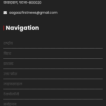
कंकड़बाग, पटना-800020
aagaazfirstnews@gmail.com
Navigation
राष्ट्रीय
बिहार
झारखंड
उत्तर प्रदेश
लाइफस्टाइल
टेक्नोलॉजी
मनोरंजन