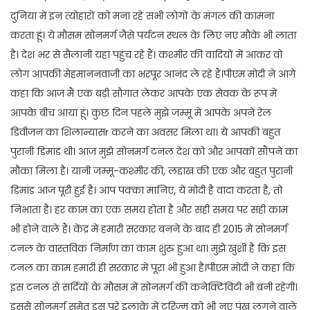
दुनिया में इन त्योहारों को मना रहे सभी लोगों के मंगल की कामना
करता हूं। ये मौसम सोनमर्ग जैसे पर्यटन स्थल के लिए नए मौके भी लाता
है। देश भर से सैलानी यहां पहुंच रहे हैं। कश्मीर की वादियों में आकर वो
लोग आपकी मेहमाननवाजी का भरपूर आनंद ले रहे हैं।पीएम मोदी ने आगे
कहा कि आज मैं एक बड़ी सौगात लेकर आपके एक सेवक के रूप में
आपके बीच आया हूं। कुछ दिन पहले मुझे जम्मू में आपके अपने रेल
डिवीजन का शिलान्यासr करने का अवसर मिला था। ये आपकी बहुत
पुरानी डिमांड थी। आज मुझे सोनमर्ग टनल देश को और आपको सौंपने का
मौका मिला है। यानी जम्मू-कश्मीर की, लद्दाख की एक और बहुत पुरानी
डिमांड आज पूरी हुई है। आप पक्का मानिए, ये मोदी है वादा करता है, तो
निभाता है। हर काम का एक समय होता है और सही समय पर सही काम
भी होने वाले हैं। केंद्र में हमारी सरकार बनने के बाद ही 2015 में सोनमर्ग
टनल के वास्तविक निर्माण का काम शुरु हुआ था। मुझे खुशी है कि इस
टनल का काम हमारी ही सरकार में पूरा भी हुआ है।पीएम मोदी ने कहा कि
इस टनल से सर्दियों के मौसम में सोनमर्ग की कनेक्टिविटी भी बनी रहेगी।
इससे सोनमर्ग समेत इस पूरे इलाके में टूरिज्म को भी नए पंख लगने वाले