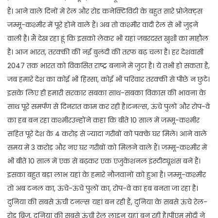
हैं। आने वाले दिनों में रेल और रोड कनेक्टिविटी के बहुत सारे प्रोजेक्ट्स
जम्मू-कश्मीर में पूरे होने वाले हैं। अब तो कश्मीर वादी रेल से भी जुड़ने
वाली है। मैं देख रहा हूं कि इसको लेकर भी यहां जबरदस्त खुशी का माहौल
है। आज भारत, तरक्की की नई बुलंदी की तरफ बढ़ चला है। हर देशवासी
2047 तक भारत को विकसित राष्ट्र बनाने में जुटा है। ये तभी हो सकता है,
जब हमारे देश का कोई भी हिस्सा, कोई भी परिवार तरक्की से पीछे न छुटे।
इसके लिए ही हमारी सरकार सबका साथ-सबका विकास की भावना के
साथ पूरे समर्पण से दिनरात काम कर रही है।टनल्स, ऊंचे पुलों और रोप-वे
का हब बन रहा कश्मीरउन्होंने कहा कि बीते 10 साल में जम्मू-कश्मीर
सहित पूरे देश के 4 करोड़ से ज्यादा गरीबों को पक्के घर मिले। आने वाले
समय में 3 करोड़ और नए घर गरीबों को मिलने वाले हैं। जम्मू-कश्मीर में
भी बीते 10 साल में एक से बढ़कर एक एजुकेशनल इंस्टीट्यूशंस बने हैं।
इसका बहुत बड़ा लाभ यहां के हमारे नौजवानों को हुआ है। जम्मू-कश्मीर
तो अब टनल का, ऊंचे-ऊंचे पुलों का, रोप-वे का हब बनता जा रहा है।
दुनिया की सबसे ऊंची टनल्स यहां बन रही हैं, दुनिया के सबसे ऊंचे रेल-
रोड ब्रिज, दुनिया की सबसे ऊंची रेल लाइन यहां बन रही है।पीएम मोदी ने