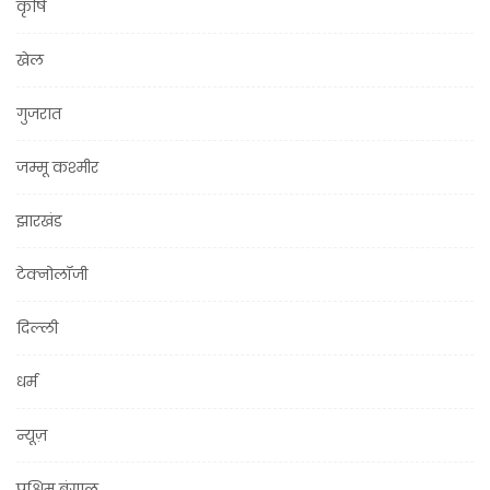
कृषि
खेल
गुजरात
जम्मू कश्मीर
झारखंड
टेक्नोलॉजी
दिल्ली
धर्म
न्यूज़
पश्चिम बंगाल