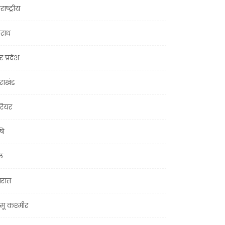
राष्ट्रीय
राध
र प्रदेश
तराखंड
ियर
षि
ल
जरात
मू कश्मीर