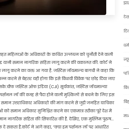
झा
टे
दिल
t
ail
Share
धर्म
े तहत महिलाओं के अधिकारों के कथित उल्लंघन को चुनौती देने वाली
न्य
कोड यानी समान नागरिक संहिता लागू करने की वकालत की. कोर्ट ने
 लागू करने का वक्त आ गया है. जस्टिस जॉयमाल्य बागची ने कहा कि
पश्
न्न करने से बेहतर यही होगा कि इसे विधायी विवेक पर छोड़ दिया जाए
े.चीफ जस्टिस ऑफ इंडिया (CJI) सूर्यकांत, जस्टिस जॉयमाल्या
बि
पर्सनल लॉ की वजह से पैदा होने वाली मुश्किलों से बचने के लिए इस
बि
समान उत्तराधिकार अधिकारों की मांग करने से जुड़ी जनहित याचिका
ओं को समान अधिकार सुनिश्चित करने का एकमात्र तरीका पूरे देश में
मध्
समान नागरिक संहिता की सिफारिश की है. देखिए, एक मुस्लिम पुरुष…
दे सकता है.कोर्ट ने आगे कहा, “क्या हम पर्सनल लॉ पर आधारित