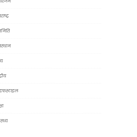
ोरंजन
राष्ट्र
जनिति
जस्थान
्य
ट्रीय
इफस्टाइल
्षा
ास्थ्य