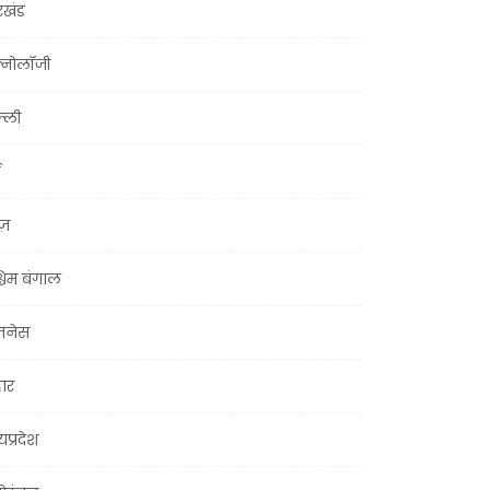
रखंड
क्नोलॉजी
्ली
ूज़
चिम बंगाल
ज़नेस
हार
यप्रदेश