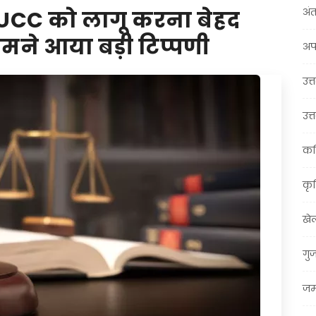
अंत
UCC को लागू करना बेहद
सामने आया बड़ी टिप्पणी
अप
उत्त
उत्
कर
कृ
खे
गु
जम्