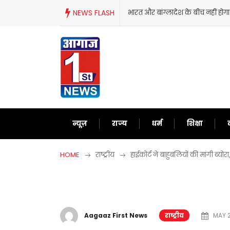
Skip
ग्लादेश के बीच नहीं होगा सीरीज!जानिए आखिर कैसे बढ़ा दोनों देशों के बीच तनाव?
NEWS FLASH
ई
to
content
न्यूज़
राज्य
धर्म
शिक्षा
HOME
राष्ट्रीय
हाईकोर्ट ने बाहुबलियों की मांगी ब्य
Aagaaz First News
राष्ट्रीय
MAY 2