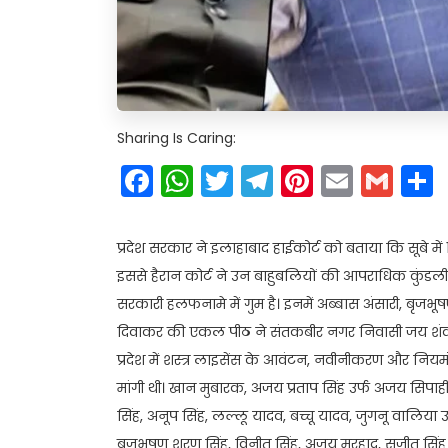
Sharing Is Caring:
Facebook
WhatsApp
Twitter
Telegram
Pinteres
Email
Gm
प्रदेश सरकार ने इलाहाबाद हाईकोर्ट को बताया कि सूबे में 10
इससे हैरान कोर्ट ने उन बाहुबलियों की आपराधिक कुंडली
सरकारी हलफनामे में गुम है। इनमें अब्बास अंसारी, बृजभूष
दिवाकर की एकल पीठ ने संतकबीर नगर निवासी जय शंकर 
प्रदेश में शस्त्र लाइसेंस के आवंटन, नवीनीकरण और निय
मांगी थी। खान मुबारक, अजय प्रताप सिंह उर्फ अजय सिपाही, 
सिंह, अनूप सिंह, लल्लू यादव, बच्चू यादव, जुगनू वालिया उर
बृजभूषण शरण सिंह, विनीत सिंह, अजय मरहाद, सुजीत सिंह बेल