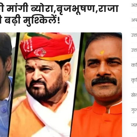
अंत
की मांगी ब्योरा,बृजभूषण,राजा
ढ़ी मुश्किलें!
अप
उत्त
उत्
कर
कृ
खे
गु
जम्