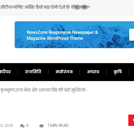
रान के सामने पीछे हटेगा अमेरिका!अब दुनिया को समझाने में लगे ट्रंप
करियर
राजनिति
मनोरंजन
अपराध
कृषि
ोरा,बृजभूषण,राजा भैया और धनंजय सिंह की बढ़ी मुश्किलें!
1 MIN READ
3, 2026
0