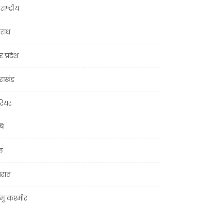
राष्ट्रीय
राध
र प्रदेश
तराखंड
ियर
षि
ल
जरात
मू कश्मीर