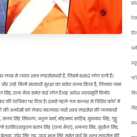
झा
टे
दिल
धर्म
t
ail
Share
न्य
 लाख से ज्यादा शस्त्र लाइसेंसधारी हैं, जिसमें 6062 लोग दागी हैं।
पश्
 और उन्हें मिली सरकारी सुरक्षा का ब्योरा तलब किया है, जिनका नाम
ण सिंह, राजा भैया समेत कई लोग हैं।यह आदेश न्यायमूर्ति विनोद
बि
की याचिका पर दिया है। इससे पहले गन कल्चर से चिंतित कोर्ट ने
बि
मों की अनदेखी को लेकर मंडलवार जारी शस्त्र लाइसेंस की जानकारी
संजय सिंह सिंघाला, अतुल वर्मा, मोहम्मद साहिब, सुधाकर सिंह, गुड्डू
मध्
्फ हरविंदर।रघुराज प्रताप सिंह (राजा भैया), धनंजय सिंह, सुशील सिंह,
वा, उपेंद्र सिंह गुड्डू, उदय भान सिंह समेत कई के शस्त्र लाइसेंस की