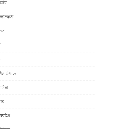
रखंड
क्नोलॉजी
्ली
ूज़
चिम बंगाल
ज़नेस
हार
यप्रदेश