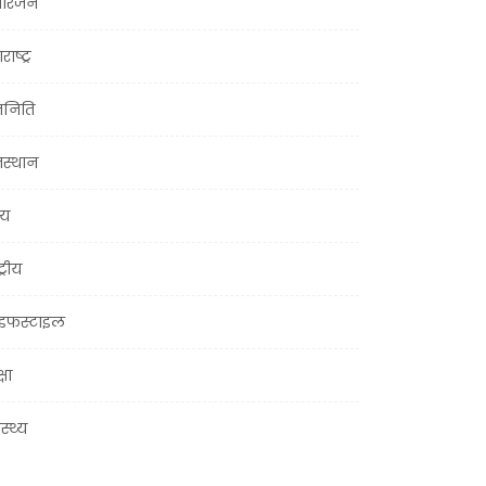
ोरंजन
राष्ट्र
जनिति
जस्थान
्य
ट्रीय
इफस्टाइल
्षा
ास्थ्य