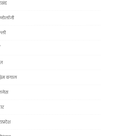
रखंड
क्नोलॉजी
्ली
ूज़
चिम बंगाल
ज़नेस
हार
यप्रदेश