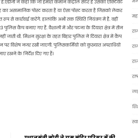
मन
 हैं.एडीजी ने कहा कि जो हमारा कमान कंट्रोल सेंटर है उसको एक्टिवेट
रह का असामाजिक पोस्ट करता है या ऐसा पोस्ट करता है जिसको लेकर
महा
त रूप से कार्रवाई करेंगे. हालांकि अभी तक स्थिति नियंत्रण में है. वहीं
 23 पुलिस कैंप बनाए गए हैं. वैशाली में और पटना के दियारा क्षेत्र में तीन
रा
नहीं जाती थी. मिशन सुरक्षा के तहत बिहार पुलिस ने दियारा क्षेत्र में कैंप
नन पर विशेष नजर रखी जाएगी. पुलिसकर्मियों को कुख्यात अपराधियों
रा
ए रखने के निर्देश दिए गए हैं।
राज
राष्
ला
t
ail
Share
शिक
स्व
प्रधानमंत्री मोदी ने राम मंदिर परिसर में की