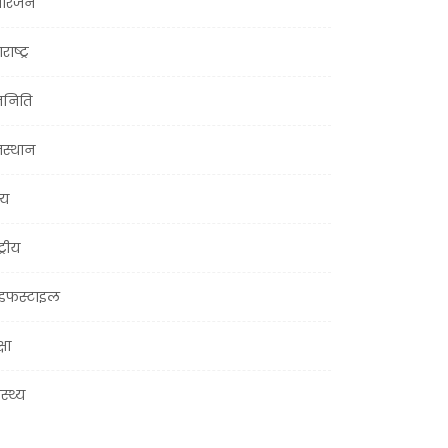
ोरंजन
राष्ट्र
जनिति
जस्थान
्य
ट्रीय
इफस्टाइल
्षा
ास्थ्य