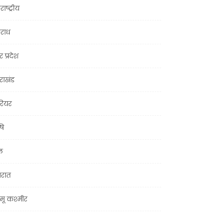
राष्ट्रीय
राध
र प्रदेश
तराखंड
ियर
षि
ल
जरात
मू कश्मीर