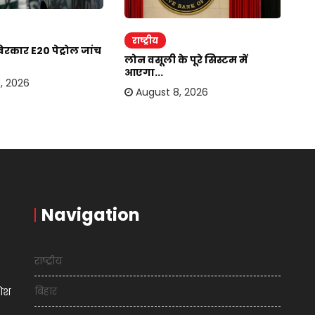
राष्ट्रीय
र
कार E20 पेट्रोल जांच
लोन वसूली के पूरे सिस्टम में
भा
आएगा...
अप
, 2026
August 8, 2026
Navigation
राष्ट्रीय
बिहार
शिश