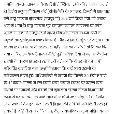
जबकि न्यूनतम तापमान के 15 डिग्री सेल्सियस रहने की संभावना जताई
है। केंद्रीय प्रदूषण नियंत्रण बोर्ड (सीपीसीबी) के अनुसार, दिल्ली में शाम चार
बजे वायु गुणवत्ता सूचकांक (एक्यूआई) 205 दर्ज किया गया, जो ‘खराब’
श्रेणी में आता है। वायु गुणवत्ता पूर्व चेतावनी प्रणाली ने दिल्ली के लिए
अगले दो दिनों में एक्यूआई में सुधार होने और इसके ‘मध्यम’ श्रेणी में
पहुंचने का पूर्वानुमान व्यक्त किया है। श्रीनगर हवाई अड्डे पर तेज हवाओं के
कारण कई उड़ान या तो रद्द कर दी गईं या उनका मार्ग परिवर्तित कर दिया
गया या फिर उनके परिचालन में देरी हुई। अधिकारियों ने बताया कि तेज
हवाओं के कारण 19 उड़ान रद्द कर दी गईं, जबकि दो उड़ानों का मार्ग
परिवर्तित कर दिया गया। उन्होंने बताया कि कई अन्य उड़ानों के
परिचालन में देरी हुई। अधिकारियों ने बताया कि पिछले 24 घंटों में घाटी
के अधिकांश हिस्सों में तेज हवाएं चलीं, जबकि हवाओं के कारण कुछ
स्थानों पर इमारतों और वाहनों को नुकसान पहुंचा। मौसम विभाग की
तरफ से बताया गया कि आने वाले दो दिनों में उत्तर पश्चिम क्षेत्रों में और
मध्य प्रदेश में तेज हवा चल सकती है। हवा की गति 30-40 किमी तक हो
सकती है। दक्षिणी राज्य तमिलनाडु, केरल, कर्नाटक, असम, पश्चिम बंगाल