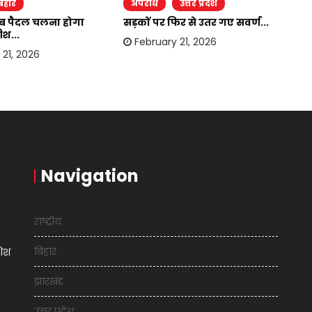
िहार
अपराध
उत्तर प्रदेश
र
अब पैदल चलना होगा
सड़कों पर फिर से उतर गए सवर्ण...
उपे
श...
मि
February 21, 2026
21, 2026
Navigation
राष्ट्रीय
बिहार
शिश
झारखंड
उत्तर प्रदेश