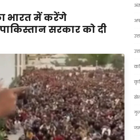
अंत
भारत में करेंगे
अप
े पाकिस्तान सरकार को दी
उत्त
उत्
कर
कृ
खे
गु
जम्