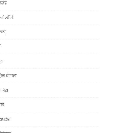
रखंड
क्नोलॉजी
्ली
ूज़
चिम बंगाल
ज़नेस
हार
यप्रदेश