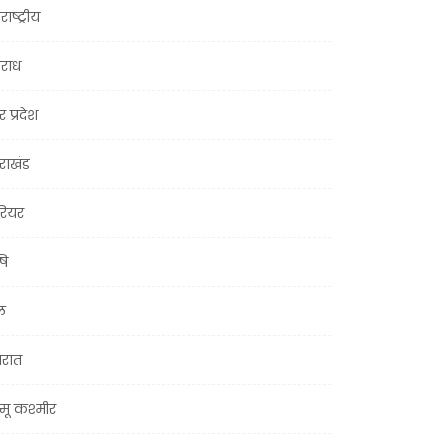
राष्ट्रीय
राध
र प्रदेश
तराखंड
ियर
षि
ल
जरात
मू कश्मीर