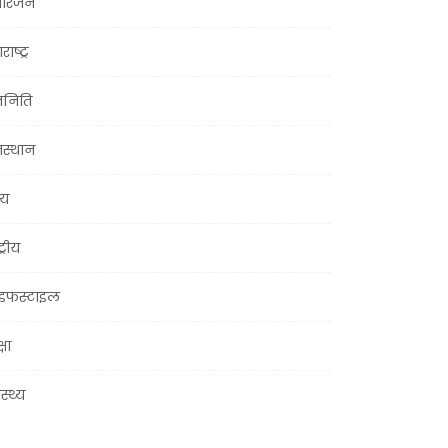
ोरंजन
राष्ट्र
जनिति
जस्थान
्य
ट्रीय
इफस्टाइल
्षा
ास्थ्य