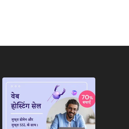
ाष्ट्रीय
न्यूज़
बिहार
ंद्र कुशवाहा को मोदी कैबिनेट में
सड़कों पर अब पैदल चलना होगा
लेगी...
आसान,नीतीश...
July 1, 2026
February 21, 2026