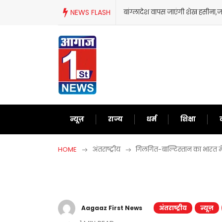
Skip
स जाएंगी शेख हसीना,जानिए आखिर क्यों लिया ऐसा फैसला?
NEWS FLASH
‘गदर 
to
content
न्यूज़
राज्य
धर्म
शिक्षा
HOME
अंतराष्ट्रीय
गिलगित-बाल्टिस्तान का भारत में
Aagaaz First News
अंतराष्ट्रीय
न्यूज़