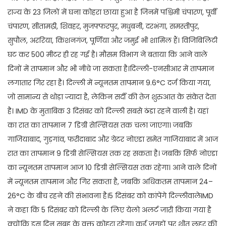
राज्य के 23 जिलों में घना कोहरा छाया हुआ है जिनमें पश्चिमी चंपारण, पूर्वी
चंपारण, सीतामढ़ी, शिवहर, मुजफ्फरपुर, मधुबनी, दरभंगा, समस्तीपुर,
सुपौल, अररिया, किशनगंज, पूर्णिया और जमुई भी शामिल हैं। विजिबिलिटी
घट कर 500 मीटर ही रह गई है। मौसम विभाग ने बताया कि आने वाले
दिनों में तापमान और भी नीचे जा सकता है।दिल्ली-एनसीआर में तापमान
लगातार गिर रहा है। दिल्ली में न्यूनतम तापमान 9.6°C दर्ज किया गया,
जो सामान्य से थोड़ा ज्यादा है, लेकिन सर्दी की तेज शुरुआत के संकेत देता
है। IMD के मुताबिक 3 दिसंबर को दिल्ली सबसे ठंडा रहने वाली है। यहां
का रात का तापमान 7 डिग्री सेल्सियस तक चला जाएगा। जबकि
गाजियाबाद, गुड़गांव, फरीदाबाद और ग्रेटर नोएडा समेत गाजियाबाद में आज
रात का तापमान 9 डिग्री सेल्सियस तक रह सकता है। जबकि सिर्फ नोएडा
का न्यूनतम तापमान आज 10 डिग्री सेल्सियस तक रहेगा। आने वाले दिनों
में न्यूनतम तापमान और गिर सकता है, जबकि अधिकतम तापमान 24–
26°C के बीच रहने की संभावना है।5 दिसंबर को कांपेंगे दिल्लीवालेIMD
ने कहा कि 5 दिसंबर को दिल्ली के लिए येलो अलर्ट जारी किया गया है
क्योंकि इस दिन सुबह के वक्त कोहरा रहेगा। कई जगहों पर शीत लहर की