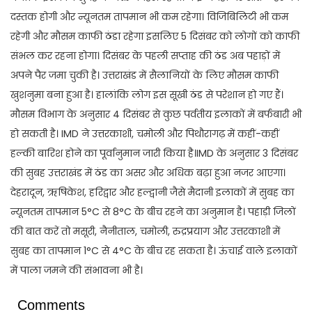
दस्तक होगी और न्यूनतम तापमान भी कम रहेगा। विजिबिलिटी भी कम
रहेगी और मौसम काफी ठंडा रहेगा इसलिए 5 दिसंबर को लोगों को काफी
संभल कर रहना होगा। दिसंबर के पहली सप्ताह की ठंड अब पहाड़ों में
अपने पैर जमा चुकी है। उत्तराखंड में सैलानियों के लिए मौसम काफी
खुशनुमा बना हुआ है। हालांकि लोग इस सूखी ठंड से परेशान हो गए हैं।
मौसम विभाग के अनुसार 4 दिसंबर से कुछ पर्वतीय इलाकों में बर्फबारी भी
हो सकती है। IMD ने उत्तरकाशी, चमोली और पिथौरागढ़ में कहीं-कहीं
हल्की बारिश होने का पूर्वानुमान जारी किया है।IMD के अनुसार 3 दिसंबर
की सुबह उत्तराखंड में ठंड का असर और अधिक बढ़ा हुआ नजर आएगा।
देहरादून, ऋषिकेश, हरिद्वार और हल्द्वानी जैसे मैदानी इलाकों में सुबह का
न्यूनतम तापमान 5°C से 8°C के बीच रहने का अनुमान है। पहाड़ी जिलों
की बात करें तो मसूरी, नैनीताल, चमोली, रुद्रप्रयाग और उत्तरकाशी में
सुबह का तापमान 1°C से 4°C के बीच रह सकता है। ऊंचाई वाले इलाकों
में पाला जमने की संभावना भी है।
Comments