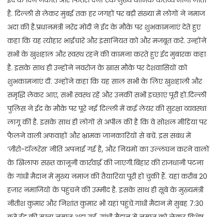
है. दिल्ली से लेकर मुंबई तक हर जगहों पर बड़ी संख्या में लोगों ने नमाज
अदा की है.प्रधानमंत्री नरेंद्र मोदी ने ईद के मौके पर शुभकामनाएं देते हुए
कहा कि यह त्योहार भाईचारे और इंसानियत को और मजबूत करे. उन्होंने
सभी के खुशहाल और स्वस्थ रहने की कामना करते हुए ईद मुबारक कहा
है. इसके साथ ही उन्होंने नवरोज के खास मौके पर देशवासियों को
शुभकामनाएं दीं. उन्होंने कहा कि यह साल सभी के लिए खुशहाली और
समृद्धि लेकर आए, सभी स्वस्थ रहें और उनकी सभी इच्छाएं पूरी हों.दिल्ली
पुलिस ने ईद के मौके पर पूरे नई दिल्ली में कई लेयर की सुरक्षा व्यवस्था
लागू की है. इसके साथ ही लोगों से अपील की है कि वे सोशल मीडिया पर
फैलने वाली अफवाहों और भ्रामक जानकारियों से बचें. इस संबंध में
‘ज़ीरो-टॉलरेंस’ नीति अपनाई गई है, और नियमों का उल्लंघन करने वालों
के खिलाफ सख्त कानूनी कार्रवाई की जाएगी.बिहार की राजधानी पटना
के गांधी मैदान में मुख्य नमाज की तैयारियां पूरी हो चुकी हैं. यहां करीब 20
हजार नमाजियों के पहुंचने की उम्मीद है. इसके साथ ही सूबे के मुख्यमंत्री
नीतीश कुमार और निशांत कुमार भी यहां पहुंचें.गांधी मैदान में सुबह 7:30
बजे ईद की मुख्य नमाज अदा गई. गांधी मैदान में नमाज को लेकर विशेष