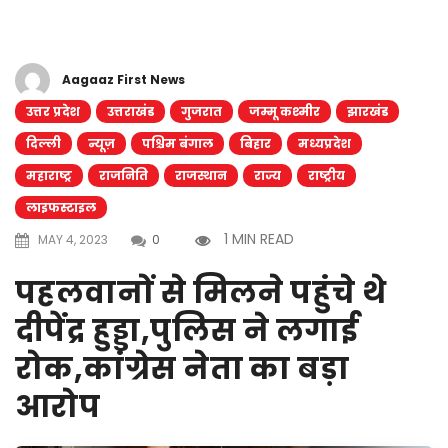
Aagaaz First News
उत्तर प्रदेश
उत्तराखंड
गुजरात
जम्मू कश्मीर
झारखंड
दिल्ली
न्यूज़
पश्चिम बंगाल
बिहार
मध्यप्रदेश
महाराष्ट्र
राजनिति
राजस्थान
राज्य
राष्ट्रीय
लाइफस्टाइल
1 MIN READ
MAY 4, 2023
0
पहलवानों से मिलने पहुंचे थे
दीपेंद्र हुड्डा,पुलिस ने लगाई
रोक,कांग्रेस नेता का बड़ा
आरोप