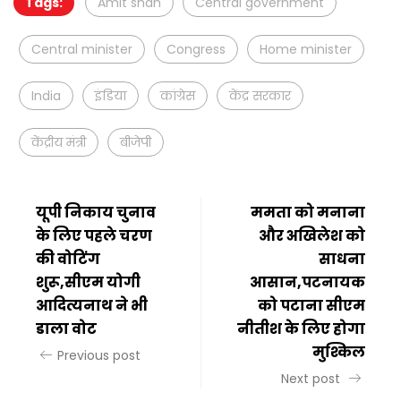
Tags:
Amit shah
Central government
Central minister
Congress
Home minister
India
इंडिया
कांग्रेस
केंद्र सरकार
केंद्रीय मंत्री
बीजेपी
यूपी निकाय चुनाव
ममता को मनाना
के लिए पहले चरण
और अखिलेश को
की वोटिंग
साधना
शुरू,सीएम योगी
आसान,पटनायक
आदित्यनाथ ने भी
को पटाना सीएम
डाला वोट
नीतीश के लिए होगा
मुश्किल
Previous post
Next post