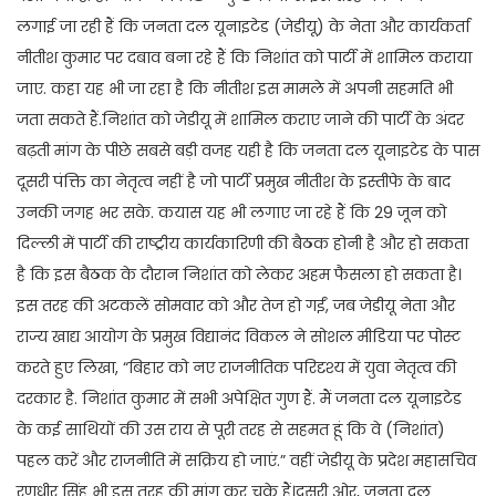
लगाई जा रही हैं कि जनता दल यूनाइटेड (जेडीयू) के नेता और कार्यकर्ता
नीतीश कुमार पर दबाव बना रहे हैं कि निशांत को पार्टी में शामिल कराया
जाए. कहा यह भी जा रहा है कि नीतीश इस मामले में अपनी सहमति भी
जता सकते हैं.निशांत को जेडीयू में शामिल कराए जाने की पार्टी के अंदर
बढ़ती मांग के पीछे सबसे बड़ी वजह यही है कि जनता दल यूनाइटेड के पास
दूसरी पंक्ति का नेतृत्व नहीं है जो पार्टी प्रमुख नीतीश के इस्तीफे के बाद
उनकी जगह भर सके. कयास यह भी लगाए जा रहे हैं कि 29 जून को
दिल्ली में पार्टी की राष्ट्रीय कार्यकारिणी की बैठक होनी है और हो सकता
है कि इस बैठक के दौरान निशांत को लेकर अहम फैसला हो सकता है।
इस तरह की अटकलें सोमवार को और तेज हो गईं, जब जेडीयू नेता और
राज्य खाद्य आयोग के प्रमुख विद्यानंद विकल ने सोशल मीडिया पर पोस्ट
करते हुए लिखा, “बिहार को नए राजनीतिक परिदृश्य में युवा नेतृत्व की
दरकार है. निशांत कुमार में सभी अपेक्षित गुण हैं. मैं जनता दल यूनाइटेड
के कई साथियों की उस राय से पूरी तरह से सहमत हूं कि वे (निशांत)
पहल करें और राजनीति में सक्रिय हो जाएं.” वहीं जेडीयू के प्रदेश महासचिव
रणधीर सिंह भी इस तरह की मांग कर चुके हैं।दूसरी ओर, जनता दल