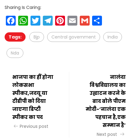
Sharing Is Caring:
Facebook
WhatsApp
Twitter
Telegram
Pinterest
Email
Gmail
Share
Tags:
Bjp
Central government
India
Nda
भाजपा का हीं होगा
नालंदा
लोकसभा
विश्वविद्यालय का
स्पीकर,जदयू या
उद्घाटन करने के
टीडीपी को दिया
बाद बोले पीएम
जाएगा डिप्टी
मोदी-‘नालंदा एक
स्पीकर का पद
पहचान है,एक
सम्मान है’
Previous post
Next post