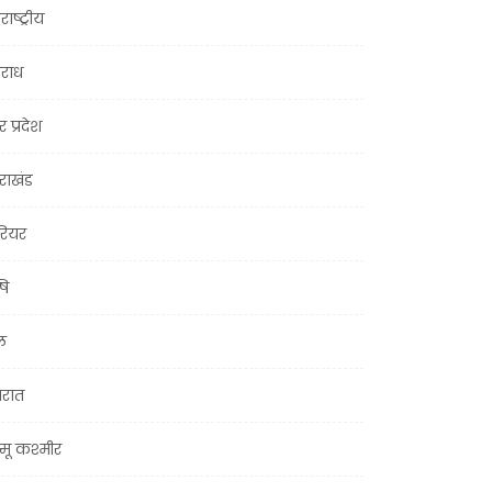
राष्ट्रीय
राध
र प्रदेश
तराखंड
ियर
षि
ल
जरात
मू कश्मीर