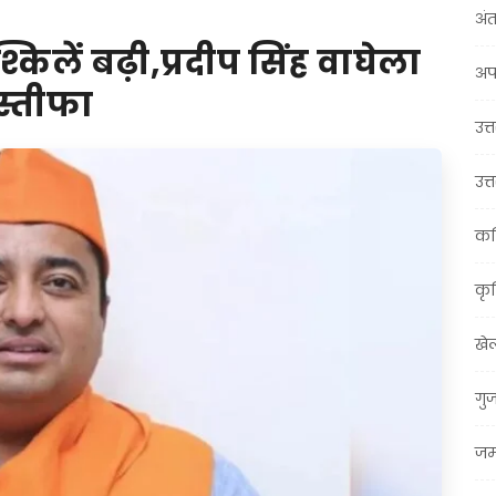
अंत
किलें बढ़ी,प्रदीप सिंह वाघेला
अप
इस्तीफा
उत्त
उत्
कर
कृ
खे
गु
जम्