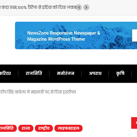
क्या मिला?इस मामले में बड़े पैमाने पर मिली गड़बड़ी!
करियर
राजनिति
मनोरंजन
अपराध
कृषि
रदीप सिंह वाघेला ने महामंत्री पद से दिया इस्तीफा
राजनिति
राज्य
राष्ट्रीय
लाइफस्टाइल