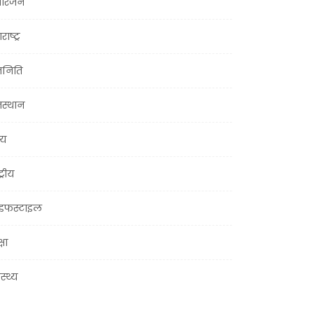
ोरंजन
राष्ट्र
जनिति
जस्थान
्य
ट्रीय
इफस्टाइल
्षा
ास्थ्य