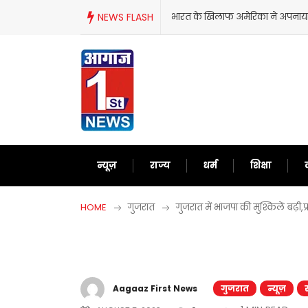
Skip
100% टैरिफ से इंडिया को दिया जवाब
NEWS FLASH
जानिए आखिरकार E20 पेट्रोल जांच में 
to
content
न्यूज़
राज्य
धर्म
शिक्षा
HOME
गुजरात
गुजरात में भाजपा की मुश्किलें बढ़ी,प्
Aagaaz First News
गुजरात
न्यूज़