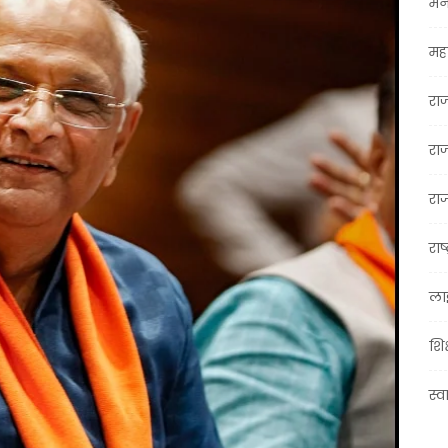
मन
महा
रा
रा
राज
राष्
ला
शिक
स्व