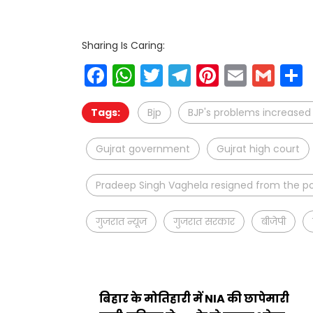
Sharing Is Caring:
Facebook
WhatsApp
Twitter
Telegram
Pinteres
Email
Gm
Tags:
Bjp
BJP's problems increased 
Gujrat government
Gujrat high court
Pradeep Singh Vaghela resigned from the po
गुजरात न्यूज
गुजरात सरकार
बीजेपी
बिहार के मोतिहारी में NIA की छापेमारी