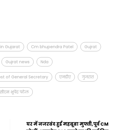
t
ail
Share
in Gujarat
Cm bhupendra Patel
Gujrat
Gujrat news
Nda
st of General Secretary
एनडीए
गुजरात
सीएम भूपेंद्र पटेल
घर में नजरबंद हुई महबूबा मुफ्ती,पूर्व CM