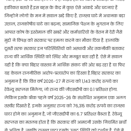
हकीकत बताते हैं.इस बहस के केंद्र में कुछ ऐसे आंकड़े और घटनाएं हैं
जिन्होंने लोगों के मन में सवाल खड़े किए हैं. राजस्व घाटे में अचानक बड़ा
उछाल, राजकोषीय घाटे का बढ़ना, सामाजिक पेंशन के भुगतान के लिए
आपात कोष के इस्तेमाल की खबरें और कर्मचारियों के वेतन में देरी जैसे
मुद्दों ने विपक्ष को सरकार पर हमला करने का मौका दिया है. हालांकि
दूसरी तरफ सरकार इन परिस्थितियों को अस्थायी और तकनीकी बताकर
राज्य की आर्थिक स्थिति को स्थिर और मजबूत बता रही है. ऐसे में सवाल
यही है कि क्या बिहार वास्तव में आर्थिक संकट की ओर बढ़ रहा है या फिर
यह केवल राजनीतिक आरोप-प्रत्यारोप का हिस्सा है.बिहार सरकार का
अनुमान है कि वित्त वर्ष 2026-27 में राज्य को 1,143 करोड़ रुपये का
रेवेन्यू सरप्लस मिलेगा, जो राज्य की जीएसडीपी का 0.1 प्रतिशत होगा.
लेकिन इसके ठीक पहले वर्ष 2025-26 के संशोधित अनुमान एक अलग
तस्वीर दिखाते हैं. इनके अनुसार राज्य को 76,315 करोड़ रुपये का राजस्व
घाटा होने का अनुमान है, जो जीएसडीपी का 6.7 प्रतिशत बैठता है. रेवेन्यू
सरप्लस का मतलब होता है कि सरकार की आमदनी उसके नियमित खर्चों
से अधिक है, जबकि राजस्व घाटा इसके उलट स्थिति को दर्शाता है. ऐसे में