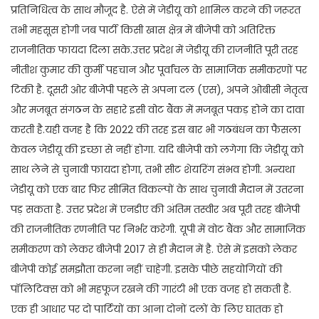
प्रतिनिधित्व के साथ मौजूद है. ऐसे में जेडीयू को शामिल करने की जरूरत
तभी महसूस होगी जब पार्टी किसी खास क्षेत्र में बीजेपी को अतिरिक्त
राजनीतिक फायदा दिला सके.उत्तर प्रदेश में जेडीयू की राजनीति पूरी तरह
नीतीश कुमार की कुर्मी पहचान और पूर्वांचल के सामाजिक समीकरणों पर
टिकी है. दूसरी ओर बीजेपी पहले से अपना दल (एस), अपने ओबीसी नेतृत्व
और मजबूत संगठन के सहारे इसी वोट बैंक में मजबूत पकड़ होने का दावा
करती है.यही वजह है कि 2022 की तरह इस बार भी गठबंधन का फैसला
केवल जेडीयू की इच्छा से नहीं होगा. यदि बीजेपी को लगेगा कि जेडीयू को
साथ लेने से चुनावी फायदा होगा, तभी सीट शेयरिंग संभव होगी. अन्यथा
जेडीयू को एक बार फिर सीमित विकल्पों के साथ चुनावी मैदान में उतरना
पड़ सकता है. उत्तर प्रदेश में एनडीए की अंतिम तस्वीर अब पूरी तरह बीजेपी
की राजनीतिक रणनीति पर निर्भर करेगी. यूपी में वोट बैंक और सामाजिक
समीकरण को लेकर बीजेपी 2017 से ही मैदान में है. ऐसे में इसको लेकर
बीजेपी कोई समझौता करना नहीं चाहेगी. इसके पीछे सहयोगियों की
पॉलिटिक्स को भी महफूज रखने की गारंटी भी एक वजह हो सकती है.
एक ही आधार पर दो पार्टियों का आना दोनों दलों के लिए घातक हो