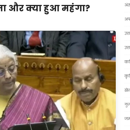
अंत
ता और क्या हुआ महंगा?
अप
उत्त
उत्
कर
कृ
खे
गु
जम्