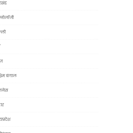
रखंड
क्नोलॉजी
्ली
ूज़
चिम बंगाल
ज़नेस
हार
यप्रदेश