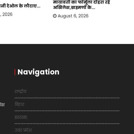
मायावती का फॉर्मूला दोहरा रहे
सनी देओल के लौटाए...
बा
अखिलेश,ब्राह्मणों के...
हस
, 2026
August 6, 2026
Navigation
राष्ट्रीय
बिहार
शिश
झारखंड
उत्तर प्रदेश