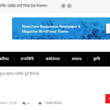
िया ऐसा फैसला?
‘गदर 2’ ने सनी देओल के लौटाए अच्छे दिन,फिर
करियर
राजनिति
मनोरंजन
अपराध
कृषि
हुआ महंगा?जानिए पूरी डिटेल्स
1 MIN READ
ARY 1, 2026
0