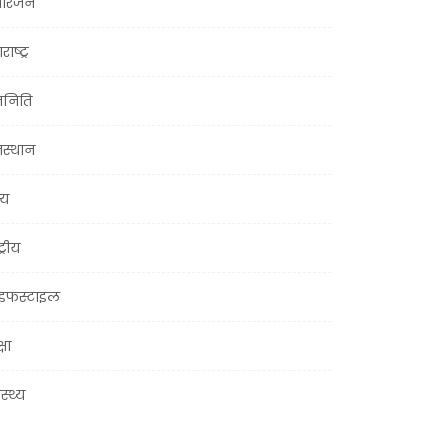
ोरंजन
राष्ट्र
जनिति
जस्थान
्य
ट्रीय
इफस्टाइल
्षा
ास्थ्य