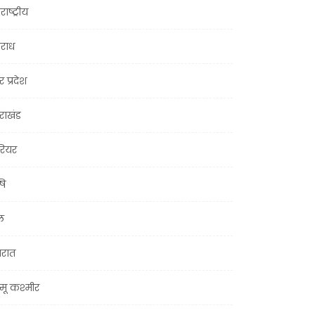
राष्ट्रीय
राध
र प्रदेश
तराखंड
ियर
षि
ल
जरात
मू कश्मीर