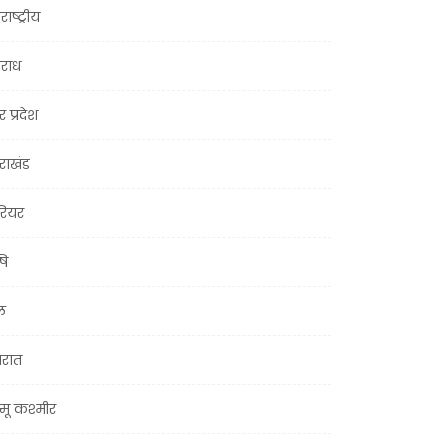
राष्ट्रीय
राध
र प्रदेश
तराखंड
ियर
षि
ल
जरात
मू कश्मीर