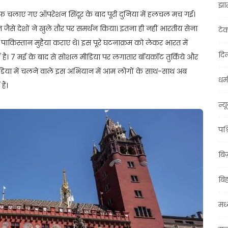
झा
ाफ चलाए गए ऑपरेशन सिंदूर के बाद पूरी दुनिया में हलचल मच गई।
ैसे देशों ने खुले तौर पर समर्थन किया। इतना ही नहीं भारतीय सेना
टे
ही पाकिस्तान मुहैया कराए थे। इस पूरे घटनाक्रम को लेकर भारत में
दिल
 है। 7 मई के बाद से सोशल मीडिया पर लगातार बॉयकॉट तुर्किये और
 मीडिया में चलने वाले इस अभियान में आम लोगों के साथ-साथ अब
धर्म
ैं।
न्य
पश्
बि
बि
मध्