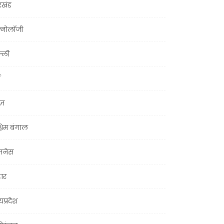
रखंड
क्नोलॉजी
्ली
ूज़
चिम बंगाल
ज़नेस
हार
यप्रदेश