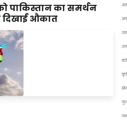
अंत
को पाकिस्तान का समर्थन
ने दिखाई औकात
अप
उत्त
उत्
कर
कृ
खे
गु
t
ail
Share
जम्