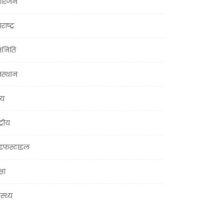
ोरंजन
राष्ट्र
जनिति
जस्थान
्य
ट्रीय
इफस्टाइल
्षा
ास्थ्य