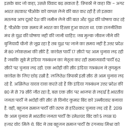
इसके बाद जो कहा, उससे विवाद बढ़ सकता है. त्रिपाठी ने कहा कि – अगर
भारत सरकार पीओके को वापस लेने की बात कर रही है तो इसका
मतलब आप दूसरे देश की जमीन लेने की बात और युद्ध की घोषणा कर रहे
हैं. पीओके एक समय में भारत का हिस्सा हुआ करता था. एक राजनीतिक
मंच से युद्ध की घोषणा नहीं की जानी चाहिए. जब मुल्क जीवन जीने की
बुनियादी चीजों से जूझ रहा है तब युद्ध पर जाने का समय नहीं है.उत्तर प्रदेश
में 80 लोकसभा की सीटें हैं. कांग्रेस पार्टी 17 सीटों पर आम चुनाव लड़ रही
है जबकि सूबे में इंडिया गठबंधन का नेतृत्व कर रही समाजवादी पार्टी 62
सीटों पर चुनाव लड़ रही. एक भदोही की सीट इंडिया गठबंधन ने तृणमूल
कांग्रेस के लिए छोड़ रखी है. ललितेश त्रिपाठी इसी सीट से आम चुनाव लड़
रहे हैं. अखिलेश यादव दावा करते रहे हैं कि इंडिया गठबंधन उत्तर प्रदेश की
80 में से 79 सीटें जीत रहा है, बस एक सीट पर भाजपा से लड़ाई है.भारतीय
जनता पार्टी ने भदोही की सीट से विनोद कुमार बिंद को उम्मीदवार बनाया
है. वहीं, बहुजन समाज पार्टी की तरफ से हरिशंकर चुनाव लड़ रहे हैं. 2019
के आम चुनाव में भारतीय जनता पार्टी के रमेशचंद बिंद को 5 लाख 10
हजार वोट मिले थे. बिंद ने तब बहुजन समाज पार्टी के रंगनाथ मिश्रा को