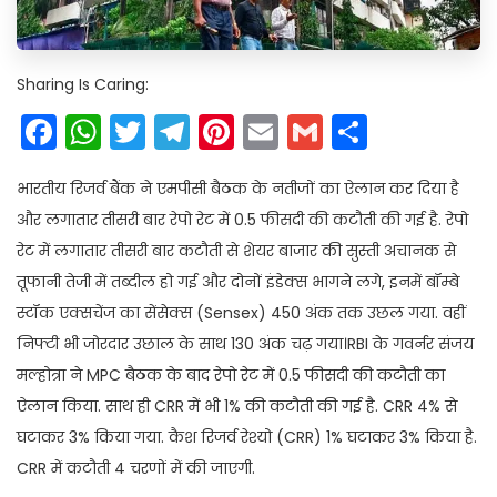
Sharing Is Caring:
Facebook
WhatsApp
Twitter
Telegram
Pinterest
Email
Gmail
Share
भारतीय रिजर्व बैंक ने एमपीसी बैठक के नतीजों का ऐलान कर दिया है
और लगातार तीसरी बार रेपो रेट में 0.5 फीसदी की कटौती की गई है. रेपो
रेट में लगातार तीसरी बार कटौती से शेयर बाजार की सुस्ती अचानक से
तूफानी तेजी में तब्दील हो गई और दोनों इंडेक्स भागने लगे, इनमें बॉम्बे
स्टॉक एक्सचेंज का सेंसेक्स (Sensex) 450 अंक तक उछल गया. वहीं
निफ्टी भी जोरदार उछाल के साथ 130 अंक चढ़ गया।RBI के गवर्नर संजय
मल्होत्रा ने MPC बैठक के बाद रेपो रेट में 0.5 फीसदी की कटौती का
ऐलान किया. साथ ही CRR में भी 1% की कटौती की गई है. CRR 4% से
घटाकर 3% किया गया. कैश रिजर्व रेश्यो (CRR) 1% घटाकर 3% किया है.
CRR में कटौती 4 चरणों में की जाएगी.