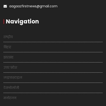
aagaazfirstnews@gmail.com
Navigation
राष्ट्रीय
बिहार
झारखंड
उत्तर प्रदेश
लाइफस्टाइल
टेक्नोलॉजी
मनोरंजन