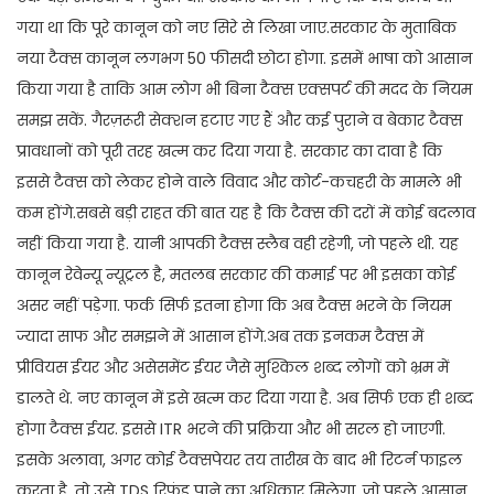
गया था कि पूरे कानून को नए सिरे से लिखा जाए.सरकार के मुताबिक
नया टैक्स कानून लगभग 50 फीसदी छोटा होगा. इसमें भाषा को आसान
किया गया है ताकि आम लोग भी बिना टैक्स एक्सपर्ट की मदद के नियम
समझ सकें. गैरज़रूरी सेक्शन हटाए गए हैं और कई पुराने व बेकार टैक्स
प्रावधानों को पूरी तरह खत्म कर दिया गया है. सरकार का दावा है कि
इससे टैक्स को लेकर होने वाले विवाद और कोर्ट-कचहरी के मामले भी
कम होंगे.सबसे बड़ी राहत की बात यह है कि टैक्स की दरों में कोई बदलाव
नहीं किया गया है. यानी आपकी टैक्स स्लैब वही रहेगी, जो पहले थी. यह
कानून रेवेन्यू न्यूट्रल है, मतलब सरकार की कमाई पर भी इसका कोई
असर नहीं पड़ेगा. फर्क सिर्फ इतना होगा कि अब टैक्स भरने के नियम
ज्यादा साफ और समझने में आसान होंगे.अब तक इनकम टैक्स में
प्रीवियस ईयर और असेसमेंट ईयर जैसे मुश्किल शब्द लोगों को भ्रम में
डालते थे. नए कानून में इसे खत्म कर दिया गया है. अब सिर्फ एक ही शब्द
होगा टैक्स ईयर. इससे ITR भरने की प्रक्रिया और भी सरल हो जाएगी.
इसके अलावा, अगर कोई टैक्सपेयर तय तारीख के बाद भी रिटर्न फाइल
करता है, तो उसे TDS रिफंड पाने का अधिकार मिलेगा, जो पहले आसान