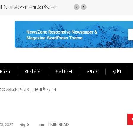
,जानिए आखिर क्यों लिया ऐसा फैसला?
‘गदर 2’ ने सनी देओल के ल
करियर
राजनिति
मनोरंजन
अपराध
कृषि
और कलम,रोज पांच बार पढ़ता है नमाज
1 MIN READ
13, 2025
0