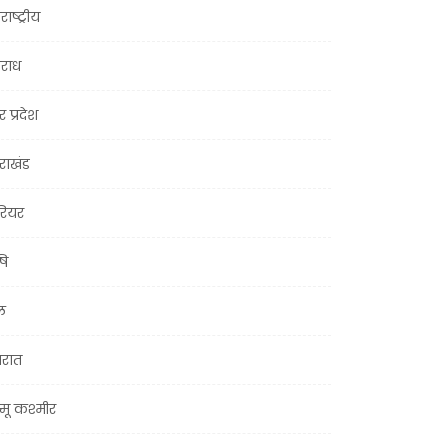
राष्ट्रीय
राध
र प्रदेश
तराखंड
ियर
षि
ल
जरात
मू कश्मीर