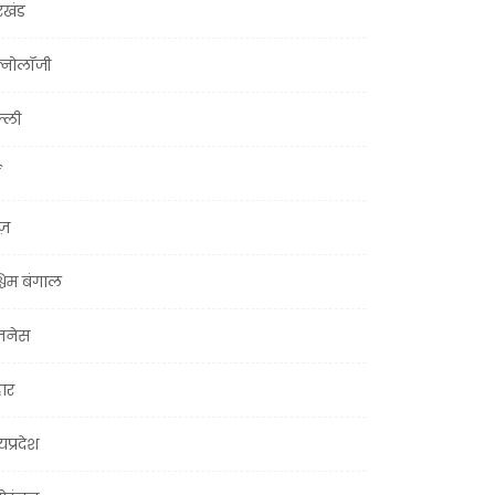
रखंड
क्नोलॉजी
्ली
ूज़
चिम बंगाल
ज़नेस
हार
यप्रदेश