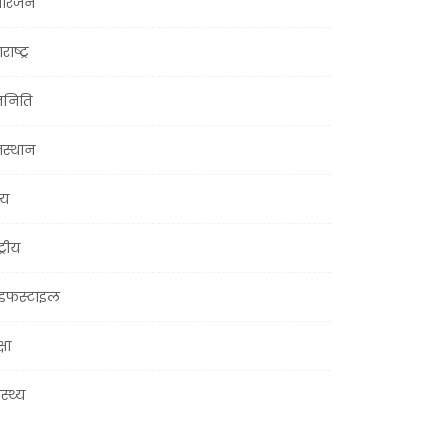
ोरंजन
राष्ट्र
जनिति
जस्थान
्य
ट्रीय
इफस्टाइल
्षा
ास्थ्य