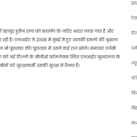
झा
t
ail
Share
टे
ा तहव्वुर हुसैन राणा को प्रत्यर्पण के जरिए भारत लाया गया है और
दिल
ही है। एनआईए ने 2008 में मुंबई में हुए आतंकी हमलों की श्रृंखला
धर्म
िन भी पूछताछ की। पूछताछ में उसने कई राज खोले। समाचार एजेंसी
 राणा को नई दिल्ली के सीजीओ कॉम्प्लेक्स स्थित एनआईए मुख्यालय के
न्य
ं घंटे सुरक्षाकर्मी उसकी सुरक्षा में तैनात हैं।
पश्
बि
बि
मध्