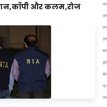
अंत
 कुरान,कॉपी और कलम,रोज
अप
उत्त
उत्
कर
कृ
खे
गु
जम्