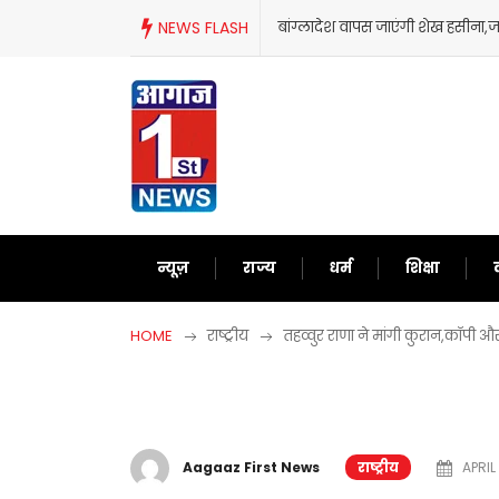
Skip
NEWS FLASH
बांग्लादेश वापस जाएंगी शेख हसीना
to
content
न्यूज़
राज्य
धर्म
शिक्षा
HOME
राष्ट्रीय
तहव्वुर राणा ने मांगी कुरान,कॉपी 
Aagaaz First News
राष्ट्रीय
APRIL 