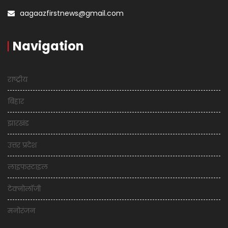
aagaazfirstnews@gmail.com
Navigation
राष्ट्रीय
बिहार
झारखंड
उत्तर प्रदेश
लाइफस्टाइल
टेक्नोलॉजी
मनोरंजन