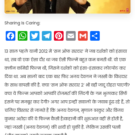
Sharing Is Caring:
Facebook
WhatsApp
Twitter
Telegram
Pinterest
Email
Gmail
Share
13 साल पहले यानी 2012 में ‘सन ऑफ सरदार’ ने जब दर्शकों को हंसाया
था, तब वो एक ऐसा दौर था जब ऐसी फिल्में बहुत कम बनती थीं. वो एक
क्लीन कॉमेडी फिल्म थी, जिसने दर्शकों को हंसा-हंसाकर लोटपोट कर
दिया था. अब सालों बाद एक बार फिर अजय देवगन ने जस्सी के किरदार
के साथ वापसी की है. क्या ‘सन ऑफ सरदार 2’ भी वही जादू दोहरा पाएगी?
क्या ये फिल्म आपको आपकी रोजमर्रा की ज़िंदगी के गम भुलाकर सिर्फ
हंसने पर मजबूर कर देगी? अगर आप इन्हीं सवालों के जवाब ढूंढ रहे हैं, तो
चलिए विस्तार से जानते हैं कि अजय देवगन, मृणाल ठाकुर और विजय
कुमार अरोड़ा की ये फिल्म कैसी है।कहानी की शुरुआत वहीं से होती है,
जहां जस्सी (अजय देवगन) की शादी हो चुकी है. लेकिन उसकी पत्नी