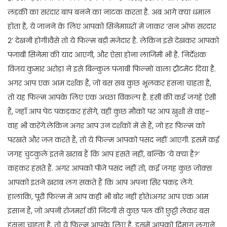
लड़की का सरदार बाप बनने का नाटक करता है. अब आगे क्या धमाल
होता है, ये जानने के लिए आपको सिनेमाघरों में जाकर ‘सन ऑफ सरदार
2’ देखनी होगी।वैसे तो ये फिल्म बड़ी मजेदार है. लेकिन इसे देखकर आपको
पंजाबी सिनेमा की याद आएगी, और ऐसा होना लाजिमी भी है. निर्देशक
विजय कुमार अरोड़ा ने इसे बिल्कुल पंजाबी फिल्मों वाला ट्रीटमेंट दिया है.
अगर आप एक आम दर्शक हैं, जो बस सब कुछ भूलकर हंसना चाहता है,
तो यह फिल्म आपके लिए एक अच्छा विकल्प है. हंसी की कई जगहें ऐसी
हैं, जहाँ आप पेट पकड़कर हंसेंगे, वहीं कुछ मौकों पर आप खुशी से वाह-
वाह भी करेंगे.लेकिन अगर आप उन दर्शकों में से हैं, जो हर फिल्म को
परखते और जज करते हैं, तो ये फिल्म आपको पसंद नहीं आएगी. इसमें कई
जगह चुटकुले इतने खराब हैं कि आप हंसते नहीं, बल्कि ‘ये क्या है?’
कहकर हंसते हैं. अगर आपको पीजे पसंद नहीं तो, कई जगह कुछ जोक्स
आपको इतने खराब लग सकते हैं कि आप अपना सिर पकड़ लेंगे.
हालांकि, पूरी फिल्म में आप कहीं भी बोर नहीं होते।अगर आप एक आम
इंसान हैं, जो अपनी रोजमर्रा की जिंदगी से कुछ पल की छुट्टी लेकर बस
हंसना चाहता है, तो ये फिल्म आपके लिए है. इसमें आपको दिमाग लगाने