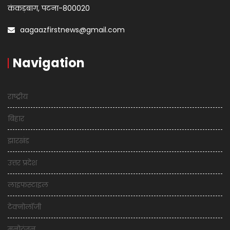
कंकड़बाग, पटना-800020
aagaazfirstnews@gmail.com
Navigation
राष्ट्रीय
बिहार
झारखंड
उत्तर प्रदेश
लाइफस्टाइल
टेक्नोलॉजी
मनोरंजन