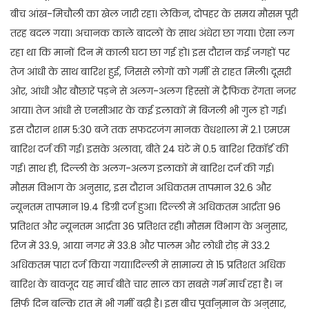
बीच आंख-मिचौली का खेल जारी रहा। लेकिन, दोपहर के समय मौसम पूरी
तरह बदल गया। अचानक काले बादलों के साथ अंधेरा छा गया। ऐसा लग
रहा था कि मानों दिन में काली घटा छा गई हो। इस दौरान कई जगहों पर
तेज आंधी के साथ बारिश हुई, जिससे लोगों को गर्मी से राहत मिली। दूसरी
ओर, आंधी और बौछारें पड़ने से अलग-अलग हिस्सों में ट्रैफिक रेंगता नजर
आया। तेज आंधी से एनसीआर के कई इलाकों में बिजली भी गुल हो गई।
इस दौरान शाम 5:30 बजे तक सफदरजंग मानक वेधशाला में 2.1 एमएम
बारिश दर्ज की गई। इसके अलावा, बीते 24 घंटे में 0.5 बारिश रिकॉर्ड की
गई। साथ ही, दिल्ली के अलग-अलग इलाकों में बारिश दर्ज की गई।
मौसम विभाग के अनुसार, इस दौरान अधिकतम तापमान 32.6 और
न्यूनतम तापमान 19.4 डिग्री दर्ज हुआ। दिल्ली में अधिकतम आर्द्रता 96
प्रतिशत और न्यूनतम आर्द्रता 36 प्रतिशत रही। मौसम विभाग के अनुसार,
रिज में 33.9, आया नगर में 33.8 और पालम और लोधी रोड़ में 33.2
अधिकतम पारा दर्ज किया गया।दिल्ली में सामान्य से 15 प्रतिशत अधिक
बारिश के बावजूद यह मार्च बीते चार साल का सबसे गर्म मार्च रहा है। न
सिर्फ दिन बल्कि रात में भी गर्मी बढ़ी है। इस बीच पूर्वानुमान के अनुसार,