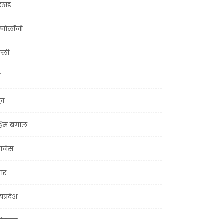
रखंड
क्नोलॉजी
्ली
ूज़
चिम बंगाल
ज़नेस
हार
यप्रदेश