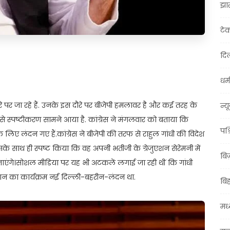
झा
टे
दिल
t
ail
Share
धर्म
रे पर जा रहे हैं. उनके इस दौरे पर बीजेपी हमलावर है और कई तरह के
न्य
े स्पष्टीकरण सामने आया है. कांग्रेस ने मंगलवार को बताया कि
पश्
े लिए लंदन गए हैं.कांग्रेस ने बीजेपी की तरफ से राहुल गांधी की विदेश
के साथ ही स्पष्ट किया कि वह अपनी भतीजी के ग्रेजुएशन सेरेमनी में
बि
एंगे।सोशल मीडिया पर यह भी अटकलें लगाई जा रही थीं कि गांधी
 उड़ान का कार्यक्रम नई दिल्ली-बहरीन-लंदन था.
बि
मध्