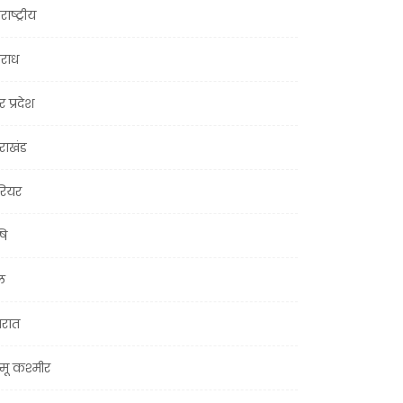
राष्ट्रीय
राध
र प्रदेश
तराखंड
ियर
षि
ल
जरात
मू कश्मीर