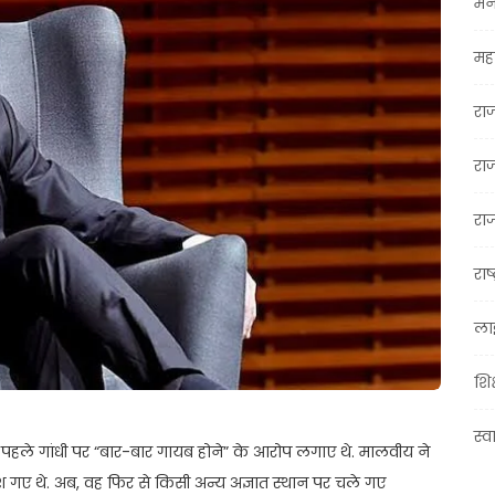
मन
महा
रा
रा
राज
राष्
ला
शिक
स्व
पहले गांधी पर “बार-बार गायब होने” के आरोप लगाए थे. मालवीय ने
देश गए थे. अब, वह फिर से किसी अन्य अज्ञात स्थान पर चले गए