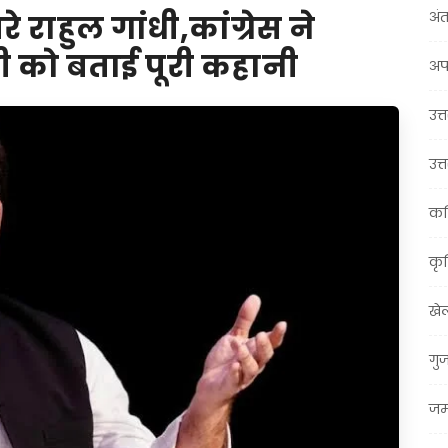
अंत
े राहुल गांधी,कांग्रेस ने
ी को बताई पूरी कहानी
अप
उत्त
उत्
कर
कृ
खे
गु
जम्