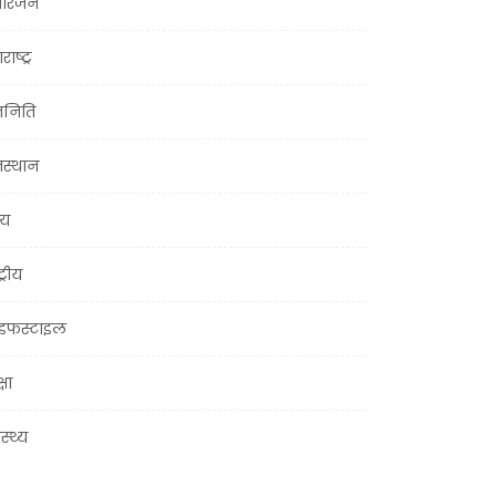
ोरंजन
राष्ट्र
जनिति
जस्थान
्य
ट्रीय
इफस्टाइल
्षा
ास्थ्य