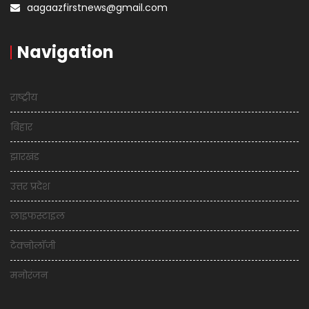
aagaazfirstnews@gmail.com
Navigation
राष्ट्रीय
बिहार
झारखंड
उत्तर प्रदेश
लाइफस्टाइल
टेक्नोलॉजी
मनोरंजन